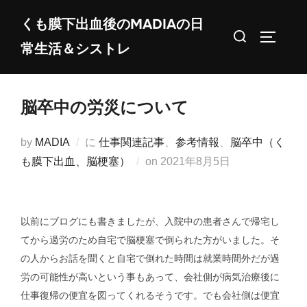
コ
くも膜下出血後のMADIAの日
ン
検
サイドバ
常生活＆シストレ
テ
索
ン
対
ツ
象:
脳卒中の労災について
へ
ス
by
MADIA
に
仕事関連記事
、
参考情報
、
脳卒中（く
キ
投
も膜下出血、脳梗塞）
on
2021年8月5日
ッ
稿
プ
日:
以前にブログにも書きましたが、入院中の患者さんで帰宅し
てから過労のため自宅で脳梗塞で倒られた方がいました。そ
の人からお話を聞くと自宅で倒れた時間は就業時間外だが過
労の可能性が高いという事もあって、会社側が病気治療後に
仕事復帰の便宜を図ってくれるそうです。でも会社側は便宜