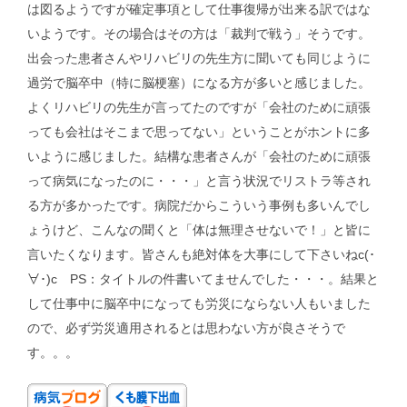
は図るようですが確定事項として仕事復帰が出来る訳ではな
いようです。その場合はその方は「裁判で戦う」そうです。
出会った患者さんやリハビリの先生方に聞いても同じように
過労で脳卒中（特に脳梗塞）になる方が多いと感じました。
よくリハビリの先生が言ってたのですが「会社のために頑張
っても会社はそこまで思ってない」ということがホントに多
いように感じました。結構な患者さんが「会社のために頑張
って病気になったのに・・・」と言う状況でリストラ等され
る方が多かったです。病院だからこういう事例も多いんでし
ょうけど、こんなの聞くと「体は無理させないで！」と皆に
言いたくなります。皆さんも絶対体を大事にして下さいねc(･
∀･)c PS：タイトルの件書いてませんでした・・・。結果と
して仕事中に脳卒中になっても労災にならない人もいました
ので、必ず労災適用されるとは思わない方が良さそうで
す。。。