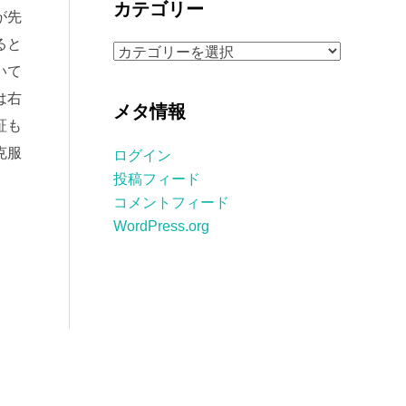
カテゴリー
が先
イ
ブ
ると
カ
いて
テ
ゴ
は右
メタ情報
リ
証も
ー
克服
ログイン
投稿フィード
コメントフィード
WordPress.org