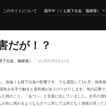
このサイトについて
脳卒中（くも膜下出血、脳梗塞）
害だが！？
投
膜下出血、脳梗塞）
on
2021年6月17日
稿
日:
た。勿論くも膜下出血の影響です。でも退院して1か月、病気
の湯気を右手で触ると違和感がありぴりぴりします。他の記事で
った時のこと。「あつっ」と言葉に出していました。右手の感
んが命に係わるようなもの？に対しては何となく感覚が戻って