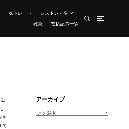
株トレード
シストレネタ
検
サイドバー
索
雑談
投稿記事一覧
対
象:
アーカイブ
発生
も
ア
覚も
ー
きて
カ