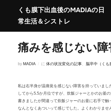
コ
くも膜下出血後のMADIAの日
ン
テ
常生活＆シストレ
ン
ツ
へ
痛みを感じない障
ス
キ
ッ
by
MADIA
に
体の状況変化の記事
、
脳卒中（くも
プ
私は右半身が温痛覚を感じない障害を持っていまし
してから5.5か月位ですが、炊飯ジャーとかのお釜
書きましたが間違って炊飯ジャーのお釜に右手で触
なんとなくあついって感じでした。よくわかりませ