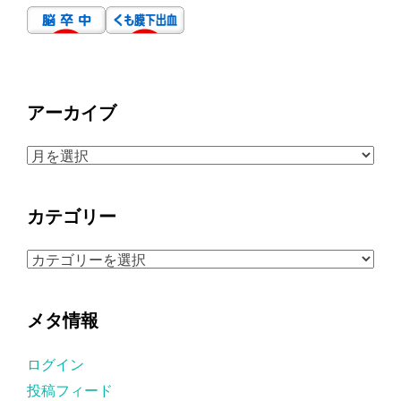
アーカイブ
ア
ー
カ
カテゴリー
イ
ブ
カ
テ
ゴ
メタ情報
リ
ー
ログイン
投稿フィード