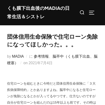
コ
くも膜下出血後のMADIAの日
ン
検
サイドバ
常生活＆シストレ
テ
索
ン
対
ツ
象:
団体信用生命保険で住宅ローン免除
へ
ス
になってほしかった。。。
キ
ッ
by
MADIA
に
参考情報
、
脳卒中（くも膜下出血、脳
プ
投
梗塞）
on
2021年7月4日
稿
日:
住宅ローンを組むときに今時だと団体信用生命保険に「３大
疾病保障特約」とかありますよね。脳卒中になると住宅ロー
ンが免除になるとかが入ってるやつです。仕方ないのですが
自分が住宅ローンを組んだのは15年以上も前です。その時は