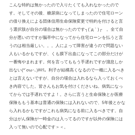
こんな特約は無かったので入りたくても入れなかったので
す。そしてその後、糖尿病になってしまったので住宅ローン
の借り換えによる団体信用生命保険変更で特約を付けると言
う選択肢が自分の場合は無かったのです┐(´д｀)┌ 。全て自
分が悪いのですが脳卒中になってから住宅ローンを払うと言
うのは相当厳しい。。。人によって障害が違うので問題ない
人もいるかもですが、くも膜下出血になってこの部分だけが
一番悔やまれます。何を言ってももう手遅れですが溜息しか
出ない(*´σω･､)ﾎﾛﾘ。利子が結構高くなるので一概に入るべき
とは言えないですが、自分の場合は入れるなら入っておくべ
き内容でした。皆さんもお気を付けくださいね。病気になっ
てからでは手遅れですよ！。さらに言うと生命保険とか医療
保険ももう基本は普通の保険には入れないので、5年後とかな
ら入れるかもですがこれも病気になる前に入るべきです。自
分はがん保険が一時金のは入ってるのですが以外の保険には
入って無いので心配です＞＜。