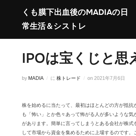
コ
くも膜下出血後のMADIAの日
ン
テ
常生活＆シストレ
ン
ツ
へ
IPOは宝くじと思
ス
キ
ッ
投
by
MADIA
に
株トレード
on
2021年7月6日
プ
稿
日:
株を始めるに当たって、最初はほとんどの方が抵抗
も「怖い」とか色々あって怖がる人が多いような気が
があります。簡単に言ってしまうとある会社が株式
して市場から資金を集めるために上場するのです。