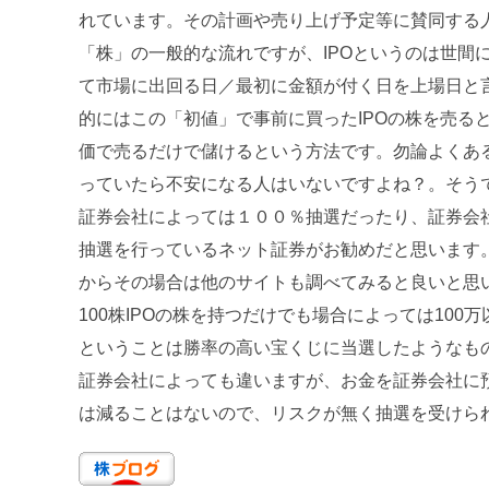
れています。その計画や売り上げ予定等に賛同する
「株」の一般的な流れですが、IPOというのは世間
て市場に出回る日／最初に金額が付く日を上場日と
的にはこの「初値」で事前に買ったIPOの株を売る
価で売るだけで儲けるという方法です。勿論よくあ
っていたら不安になる人はいないですよね？。そう
証券会社によっては１００％抽選だったり、証券会社
抽選を行っているネット証券がお勧めだと思います
からその場合は他のサイトも調べてみると良いと思い
100株IPOの株を持つだけでも場合によっては100
ということは勝率の高い宝くじに当選したようなもの
証券会社によっても違いますが、お金を証券会社に預
は減ることはないので、リスクが無く抽選を受けら