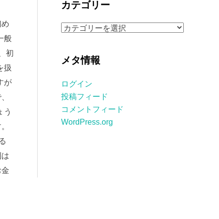
カテゴリー
イ
ブ
初め
カ
一般
テ
ゴ
、初
メタ情報
リ
を扱
ー
すが
ログイン
投稿フィード
で、
コメントフィード
ょう
WordPress.org
す。
る
利は
お金