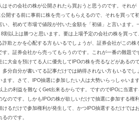
人はその会社の株が公開されたら買おうと思うのです。それが
に公開する前に事前に株を売ってもらえるので、それを買って
言い、初めて市場で値段が付いた金額を「初値」と言います。
と8割以上は勝つと思います。要は上場予定の会社の株を買って
る詐欺とかを心配する方もいるでしょうが、証券会社がこの株
です。証券会社から売ってもらうのです。これが一番の難題で
に大金を預けてる人に優先してIPOの株を売るなどがあるの
。多分自分が書いてる記事だけでは納得されない方もいるでし
ます。さて、IPO抽選に参加したい人は大勢いらっしゃいま
万以上の利益を難なくGet出来るからです。ですのでIPOに当選す
なのです。しかもIPOの株が欲しいだけで抽選に参加する権
けるだけで参加権利が発生して、かつIPO抽選するだけでは
れるのです。