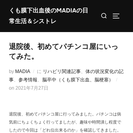
コ
くも膜下出血後のMADIAの日
ン
検
サイドバ
常生活＆シストレ
テ
索
ン
対
ツ
象:
退院後、初めてパチンコ屋にいっ
へ
ス
てみた。
キ
ッ
by
MADIA
に
リハビリ関連記事
、
体の状況変化の記
プ
事
、
参考情報
、
脳卒中（くも膜下出血、脳梗塞）
投
on
2021年7月27日
稿
日:
退院後、初めてパチンコ屋に行ってみました。パチンコは病
気前にちょくちょく行ってましたが、趣味や時間潰し程度で
したので今回は「どれ位出来るのか」を確認してきました。