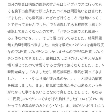
自分の場合は病院の医師の方からはライブハウスに行っても
くも膜下出血手術で頭に入れたコイルは問題無いとは言われ
てました。でも病気後にわざわざ行くところでは無いってこ
とで行ってませんでした。でも退院してある程度落ち着くと
確認してみたくなったのです。「パチンコ屋でどれ位遊べ
る」体なのかを。。。そして遂に行ってみました。結果問題
無く約5時間程出来ました。自分は最近のパチンコは趣味程度
なので1円貸しのパチンコしかしませんので当然1円貸しのパ
チンコをしてきました。最初は久しぶりのせいか耳元が五月
蠅く感じてたのです暫くすると慣れて無くなりました。ま、5
時間遊戯をしてみましたが、帰宅後猛烈に眠気が襲ってきま
した。「・・・やはり脳が疲れるのか。。。」と現状の病状
を確認しました。まぁ、病気前に出来た事が出来るという事
がわかった事でも良いことなので良しとしましょう。ちなみ
に1円貸しのパチンコですがぼろ負けでした(´；ω；`)ｳｩｩ。当
たっても通常絵柄のみとか(;・∀・)。ま、頭のリハビリ？にも