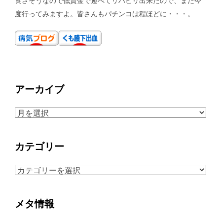
良さそうなので低資金で遊べてリハビリ出来たので、また今
度行ってみますよ。皆さんもパチンコは程ほどに・・・。
アーカイブ
ア
ー
カ
カテゴリー
イ
ブ
カ
テ
ゴ
メタ情報
リ