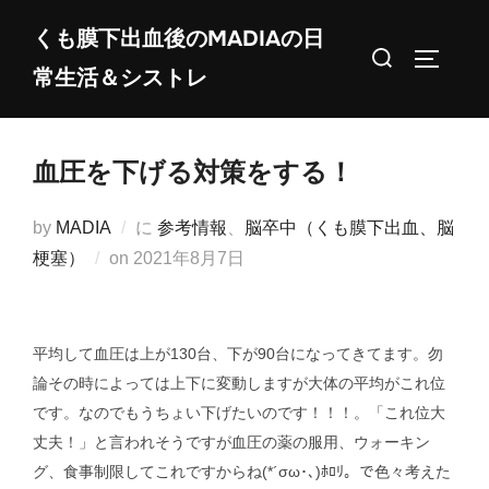
コ
くも膜下出血後のMADIAの日
ン
検
サイドバ
常生活＆シストレ
テ
索
ン
対
ツ
象:
血圧を下げる対策をする！
へ
ス
by
MADIA
に
参考情報
、
脳卒中（くも膜下出血、脳
キ
投
梗塞）
on
2021年8月7日
ッ
稿
プ
日:
平均して血圧は上が130台、下が90台になってきてます。勿
論その時によっては上下に変動しますが大体の平均がこれ位
です。なのでもうちょい下げたいのです！！！。「これ位大
丈夫！」と言われそうですが血圧の薬の服用、ウォーキン
グ、食事制限してこれですからね(*´σω･､)ﾎﾛﾘ。で色々考えた