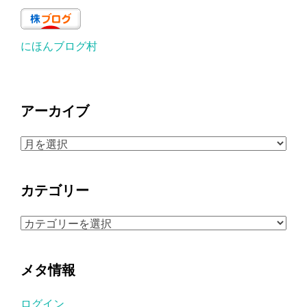
にほんブログ村
アーカイブ
ア
ー
カ
カテゴリー
イ
ブ
カ
テ
ゴ
メタ情報
リ
ー
ログイン