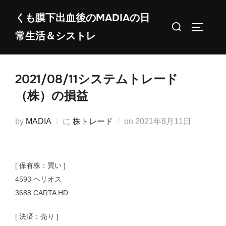
コ
くも膜下出血後のMADIAの日
ン
検
サイドバ
常生活＆シストレ
テ
索
ン
対
ツ
象:
2021/08/11システムトレード
へ
ス
（株）の損益
キ
ッ
投
by
MADIA
に
株トレード
on
2021年8月11日
プ
稿
日:
[ 保有株：買い ]
4593 ヘリオス
3688 CARTA HD
[ 決済：売り ]