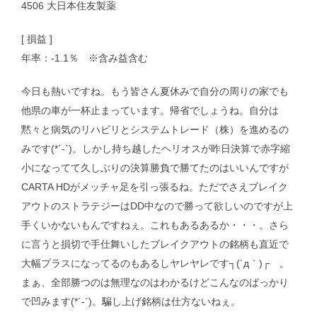
4506 大日本住友製薬
[ 損益 ]
年率：-1.1％ ※含み益含む
今日も熱いですね。もう皆さん夏休みで自分の周りの家でも
他県の車が一杯止まっています。帰省でしょうね。自分は
黙々と病気のリハビリとシステムトレード（株）を進めるの
みです(*´-`)。しかし持ち越したヘリオスが昨日決算で赤字縮
小になってて久しぶりの決算勝負で勝てたのはいいんですが
CARTA HDがメッチャ足を引っ張るね。ただでさえブレイク
アウトのストラテジーはDD中なので勝って欲しいのですが上
手くいかないもんですねぇ。これもあるあるか・・・。さら
に言うと損切で手仕舞いしたブレイクアウトの銘柄も直近で
大幅プラスになってるのもあるしヤレヤレです┐(´д｀)┌ 。
まぁ、全部勝つのは無理なのはわかるけどこんなのばっかり
で凹みます(*´-`)。騙し上げ銘柄は仕方ないねぇ。