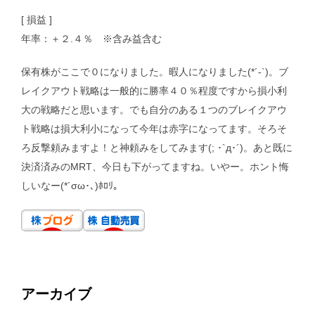
[ 損益 ]
年率：＋２.４％ ※含み益含む
保有株がここで０になりました。暇人になりました(*´-`)。ブ
レイクアウト戦略は一般的に勝率４０％程度ですから損小利
大の戦略だと思います。でも自分のある１つのブレイクアウ
ト戦略は損大利小になって今年は赤字になってます。そろそ
ろ反撃頼みますよ！と神頼みをしてみます(; ･`д･´)。あと既に
決済済みのMRT、今日も下がってますね。いやー。ホント悔
しいなー(*´σω･､)ﾎﾛﾘ。
アーカイブ