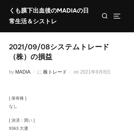
コ
くも膜下出血後のMADIAの日
ン
検
サイドバ
常生活＆シストレ
テ
索
ン
対
ツ
象:
2021/09/08システムトレード
へ
ス
（株）の損益
キ
ッ
投
by
MADIA
に
株トレード
on
2021年9月8日
プ
稿
日:
[ 保有株 ]
なし
[ 決済：買い ]
9363 大運