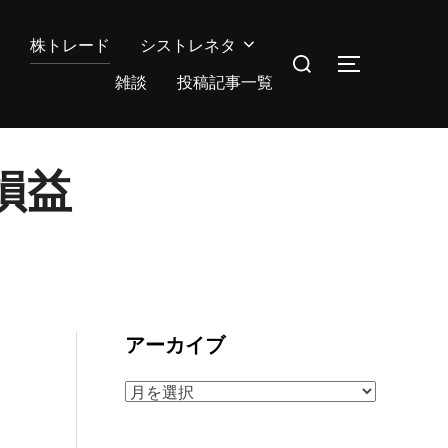
株トレード
シストレネタ
検
サイドバー
索
雑談
投稿記事一覧
対
象:
損益
アーカイブ
ア
ー
カ