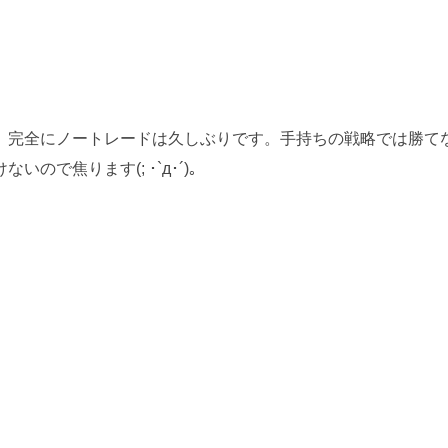
。完全にノートレードは久しぶりです。手持ちの戦略では勝て
で焦ります(; ･`д･´)。