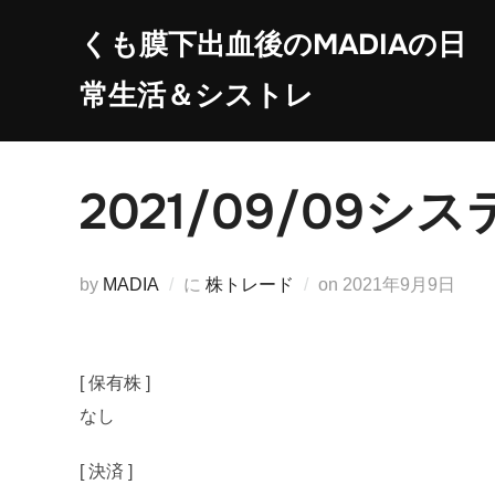
コ
くも膜下出血後のMADIAの日
ン
テ
常生活＆シストレ
ン
ツ
へ
2021/09/09
ス
キ
ッ
投
by
MADIA
に
株トレード
on
2021年9月9日
プ
稿
日:
[ 保有株 ]
なし
[ 決済 ]