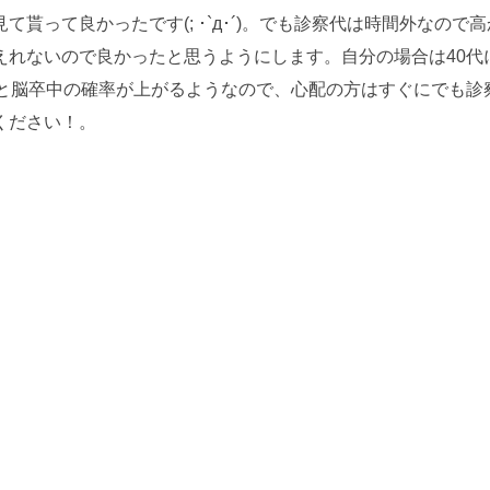
って良かったです(; ･`д･´)。でも診察代は時間外なので高
えれないので良かったと思うようにします。自分の場合は40代
ると脳卒中の確率が上がるようなので、心配の方はすぐにでも診
ください！。