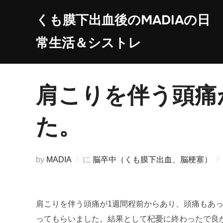
コ
くも膜下出血後のMADIAの日
ン
テ
常生活＆シストレ
ン
ツ
へ
肩こりを伴う頭痛
ス
キ
た。
ッ
プ
by
MADIA
に
脳卒中（くも膜下出血、脳梗塞）
肩こりを伴う頭痛が1週間程前からあり、頭痛もあっ
ってもらいました。結果として杞憂に終わったで良