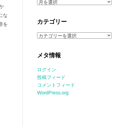
ア
か
ー
にな
カ
カテゴリー
察を
イ
ブ
カ
テ
ゴ
メタ情報
リ
ー
ログイン
投稿フィード
コメントフィード
WordPress.org