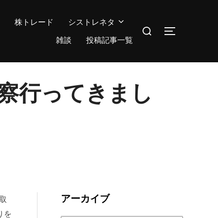
株トレード
シストレネタ
検
サイドバー
索
雑談
投稿記事一覧
対
象:
察行ってきまし
アーカイブ
取
りを