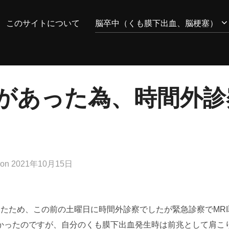
このサイトについて
脳卒中（くも膜下出血、脳梗塞）
があった為、時間外診
投
on
2021年10月15日
稿
日:
たため、この前の土曜日に時間外診察でしたが緊急診察でMRI
かったのですが、自分のくも膜下出血発生時は前兆として肩こ