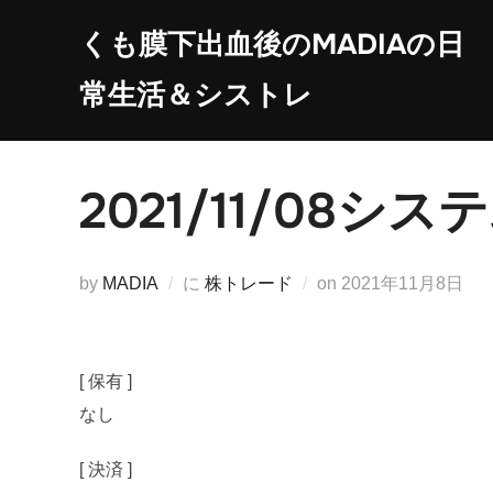
コ
くも膜下出血後のMADIAの日
ン
テ
常生活＆シストレ
ン
ツ
へ
2021/11/08
ス
キ
ッ
投
by
MADIA
に
株トレード
on
2021年11月8日
プ
稿
日:
[ 保有 ]
なし
[ 決済 ]