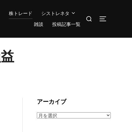
株トレード
シストレネタ
検
サイドバー
索
雑談
投稿記事一覧
対
象:
損益
アーカイブ
ア
ー
カ