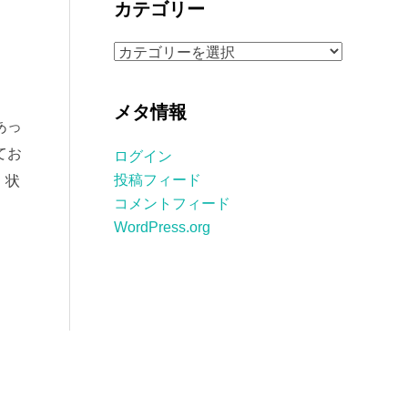
カテゴリー
イ
ブ
カ
テ
ゴ
メタ情報
リ
あっ
ー
てお
ログイン
投稿フィード
・状
コメントフィード
WordPress.org