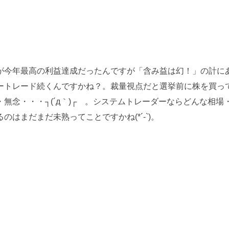
が今年最高の利益達成だったんですが「含み益は幻！」の計に
ートレード続くんですかね？。裁量視点だと選挙前に株を買っ
無念・・・┐(´д｀)┌ 。システムトレーダーならどんな相場
はまだまだ未熟ってことですかね(*´-`)。