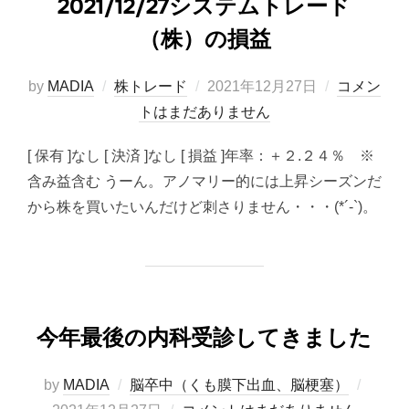
2021/12/27システムトレード
（株）の損益
投
by
MADIA
株トレード
2021年12月27日
コメン
稿
トはまだありません
日:
[ 保有 ]なし [ 決済 ]なし [ 損益 ]年率：＋２.２４％ ※
含み益含む うーん。アノマリー的には上昇シーズンだ
から株を買いたいんだけど刺さりません・・・(*´-`)。
今年最後の内科受診してきました
投
by
MADIA
脳卒中（くも膜下出血、脳梗塞）