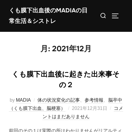
コ
くも膜下出血後のMADIAの日
ン
検
サイドバ
常生活＆シストレ
テ
索
ン
対
ツ
象:
へ
月:
2021年12月
ス
キ
ッ
くも膜下出血後に起きた出来事そ
プ
の２
by
MADIA
体の状況変化の記事
、
参考情報
、
脳卒中
投
（くも膜下出血、脳梗塞）
2021年12月31日
コメ
稿
ントはまだありません
日:
前回のその１は実際の所はわかりませんがリアルティ