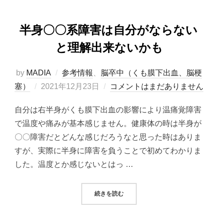
半身〇〇系障害は自分がならない
と理解出来ないかも
by
MADIA
参考情報
、
脳卒中（くも膜下出血、脳梗
投
塞）
2021年12月23日
コメントはまだありません
稿
自分は右半身がくも膜下出血の影響により温痛覚障害
日:
で温度や痛みが基本感じません。健康体の時は半身が
〇〇障害だとどんな感じだろうなと思った時はありま
すが、実際に半身に障害を負うことで初めてわかりま
した。温度とか感じないとはっ …
“半身〇〇系障害は自分がならない
続きを読む