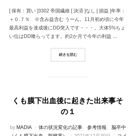
日:
[ 保有：買い ]3302 帝国繊維 [ 決済 ]なし [ 損益 ]年率：
＋０.７％ ※含み益含む うーん。11月初め頃に今年
最高利益を達成後にDD突入です・・・。大体5%ちょ
い位はDD喰らってます。約2か月で今年の利益 …
“2021/12/30システムトレード（
続きを読む
くも膜下出血後に起きた出来事そ
の１
by
MADIA
体の状況変化の記事
、
参考情報
、
脳卒中
投
（くも膜下出血、脳梗塞）
2021年12月30日
コメ