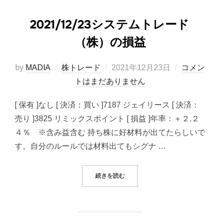
2021/12/23システムトレード
（株）の損益
投
by
MADIA
株トレード
2021年12月23日
コメン
稿
トはまだありません
日:
[ 保有 ]なし [ 決済：買い ]7187 ジェイリース [ 決済：
売り ]3825 リミックスポイント [ 損益 ]年率：＋２.２
４％ ※含み益含む 持ち株に好材料が出てたらしいで
す。自分のルールでは材料出てもシグナ …
“2021/12/23システムトレード（
続きを読む