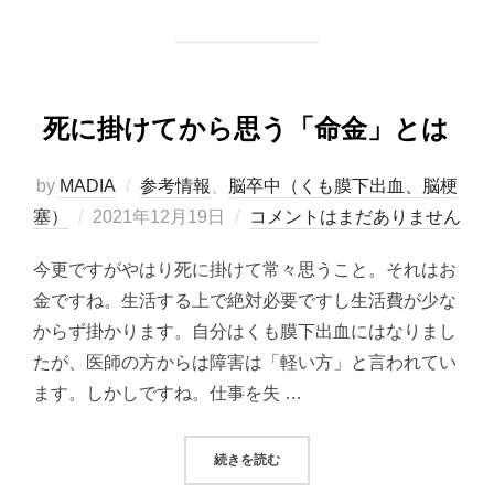
死に掛けてから思う「命金」とは
by
MADIA
参考情報
、
脳卒中（くも膜下出血、脳梗
投
塞）
2021年12月19日
コメントはまだありません
稿
今更ですがやはり死に掛けて常々思うこと。それはお
日:
金ですね。生活する上で絶対必要ですし生活費が少な
からず掛かります。自分はくも膜下出血にはなりまし
たが、医師の方からは障害は「軽い方」と言われてい
ます。しかしですね。仕事を失 …
“死に掛けてから思う「命金」とは”
続きを読む