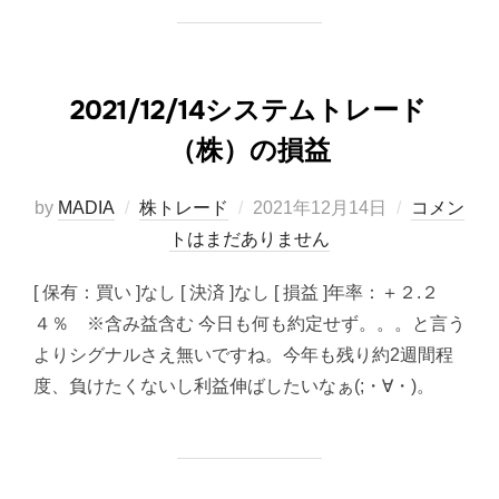
2021/12/14システムトレード
（株）の損益
投
by
MADIA
株トレード
2021年12月14日
コメン
稿
トはまだありません
日:
[ 保有：買い ]なし [ 決済 ]なし [ 損益 ]年率：＋２.２
４％ ※含み益含む 今日も何も約定せず。。。と言う
よりシグナルさえ無いですね。今年も残り約2週間程
度、負けたくないし利益伸ばしたいなぁ(;・∀・)。