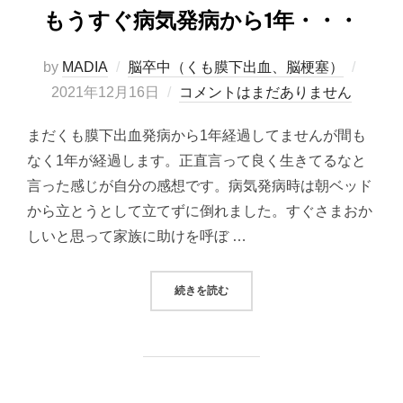
もうすぐ病気発病から1年・・・
投
by
MADIA
脳卒中（くも膜下出血、脳梗塞）
稿
2021年12月16日
コメントはまだありません
日:
まだくも膜下出血発病から1年経過してませんが間も
なく1年が経過します。正直言って良く生きてるなと
言った感じが自分の感想です。病気発病時は朝ベッド
から立とうとして立てずに倒れました。すぐさまおか
しいと思って家族に助けを呼ぼ …
“もうすぐ病気発病から1年・・・”
続きを読む