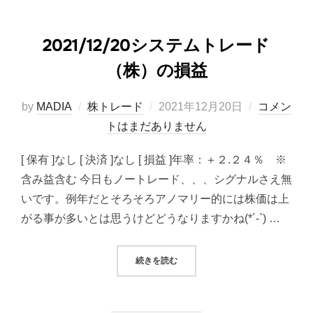
2021/12/20システムトレード
（株）の損益
投
by
MADIA
株トレード
2021年12月20日
コメン
稿
トはまだありません
日:
[ 保有 ]なし [ 決済 ]なし [ 損益 ]年率：＋２.２４％ ※
含み益含む 今日もノートレード、、、シグナルさえ無
いです。例年だとそろそろアノマリー的には株価は上
がる事が多いとは思うけどどうなりますかね(*´-`) …
“2021/12/20システムトレード（
続きを読む