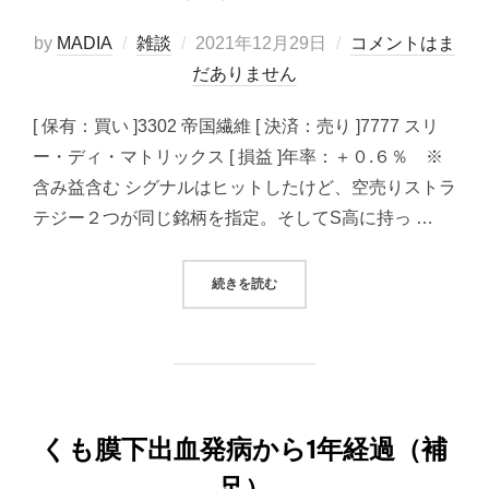
投
by
MADIA
雑談
2021年12月29日
コメントはま
稿
だありません
日:
[ 保有：買い ]3302 帝国繊維 [ 決済：売り ]7777 スリ
ー・ディ・マトリックス [ 損益 ]年率：＋０.６％ ※
含み益含む シグナルはヒットしたけど、空売りストラ
テジー２つが同じ銘柄を指定。そしてS高に持っ …
“2021/12/29システムトレード（
続きを読む
くも膜下出血発病から1年経過（補