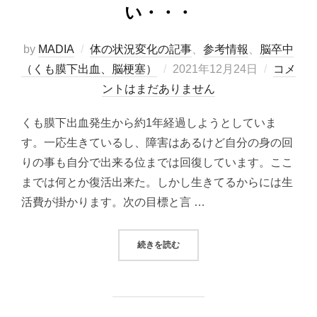
い・・・
by
MADIA
体の状況変化の記事
、
参考情報
、
脳卒中
投
（くも膜下出血、脳梗塞）
2021年12月24日
コメ
稿
ントはまだありません
日:
くも膜下出血発生から約1年経過しようとしていま
す。一応生きているし、障害はあるけど自分の身の回
りの事も自分で出来る位までは回復しています。ここ
までは何とか復活出来た。しかし生きてるからには生
活費が掛かります。次の目標と言 …
“社会復帰までの道のりは長い・・・
続きを読む