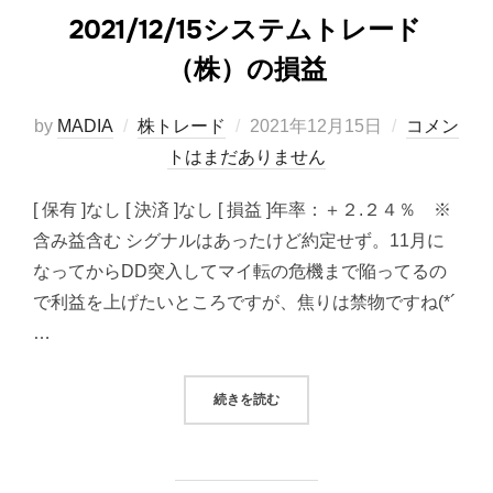
2021/12/15システムトレード
（株）の損益
投
by
MADIA
株トレード
2021年12月15日
コメン
稿
トはまだありません
日:
[ 保有 ]なし [ 決済 ]なし [ 損益 ]年率：＋２.２４％ ※
含み益含む シグナルはあったけど約定せず。11月に
なってからDD突入してマイ転の危機まで陥ってるの
で利益を上げたいところですが、焦りは禁物ですね(*´
…
“2021/12/15システムトレード（
続きを読む