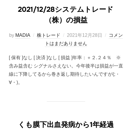
2021/12/28システムトレード
（株）の損益
投
by
MADIA
株トレード
2021年12月28日
コメン
稿
トはまだありません
日:
[ 保有 ]なし [ 決済 ]なし [ 損益 ]年率：＋２.２４％ ※
含み益含む シグナルさえない。今年後半は損益が一直
線に下降してるから巻き返し期待したいんですが(;・
∀・)。
くも膜下出血発病から1年経過