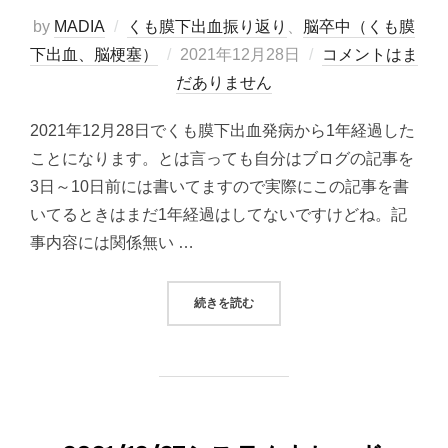
by
MADIA
くも膜下出血振り返り
、
脳卒中（くも膜
投
下出血、脳梗塞）
2021年12月28日
コメントはま
稿
だありません
日:
2021年12月28日でくも膜下出血発病から1年経過した
ことになります。とは言っても自分はブログの記事を
3日～10日前には書いてますので実際にこの記事を書
いてるときはまだ1年経過はしてないですけどね。記
事内容には関係無い …
“くも膜下出血発病から1年経過”
続きを読む