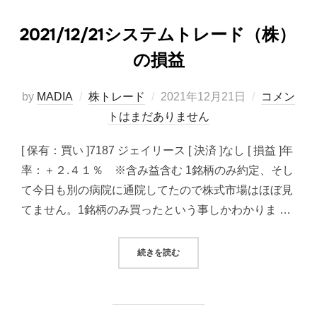
2021/12/21システムトレード（株）
の損益
投
by
MADIA
株トレード
2021年12月21日
コメン
稿
トはまだありません
日:
[ 保有：買い ]7187 ジェイリース [ 決済 ]なし [ 損益 ]年
率：＋２.４１％ ※含み益含む 1銘柄のみ約定、そし
て今日も別の病院に通院してたので株式市場はほぼ見
てません。1銘柄のみ買ったという事しかわかりま …
“2021/12/21システムトレード（
続きを読む