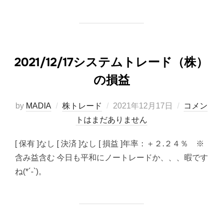
2021/12/17システムトレード（株）
の損益
投
by
MADIA
株トレード
2021年12月17日
コメン
稿
トはまだありません
日:
[ 保有 ]なし [ 決済 ]なし [ 損益 ]年率：＋２.２４％ ※
含み益含む 今日も平和にノートレードか、、、暇です
ね(*´-`)。