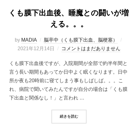
くも膜下出血後、睡魔との闘いが増
える。。。
投
by
MADIA
脳卒中（くも膜下出血、脳梗塞）
稿
2021年12月14日
コメントはまだありません
日:
くも膜下出血後ですが、入院期間が全部で約半年間と
言う長い期間もあってか日中よく眠くなります。日中
所か夜も20時前に寝てしまう事もしばしば。。。こ
れ、病院で聞いてみたんですが自分の場合は「くも膜
下出血と関係なし！」と言われ …
“くも膜下出血後、睡魔との闘いが
続きを読む