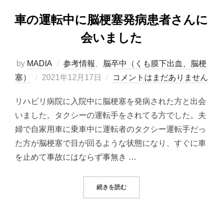
車の運転中に脳梗塞発病患者さんに
会いました
by
MADIA
参考情報
、
脳卒中（くも膜下出血、脳梗
投
塞）
2021年12月17日
コメントはまだありません
稿
リハビリ病院に入院中に脳梗塞を発病された方と出会
日:
いました。タクシーの運転手をされてる方でした。夫
婦で自家用車に乗車中に運転者のタクシー運転手だっ
た方が脳梗塞で目が回るような状態になり、すぐに車
を止めて事故にはならず事無き …
“車の運転中に脳梗塞発病患者さん
続きを読む