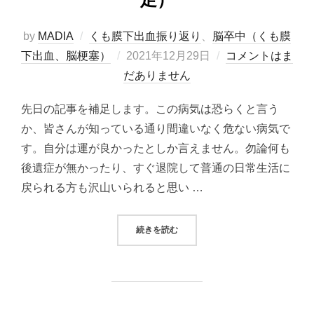
足）
by
MADIA
くも膜下出血振り返り
、
脳卒中（くも膜
投
下出血、脳梗塞）
2021年12月29日
コメントはま
稿
だありません
日:
先日の記事を補足します。この病気は恐らくと言う
か、皆さんが知っている通り間違いなく危ない病気で
す。自分は運が良かったとしか言えません。勿論何も
後遺症が無かったり、すぐ退院して普通の日常生活に
戻られる方も沢山いられると思い …
“くも膜下出血発病から1年経過（補
続きを読む