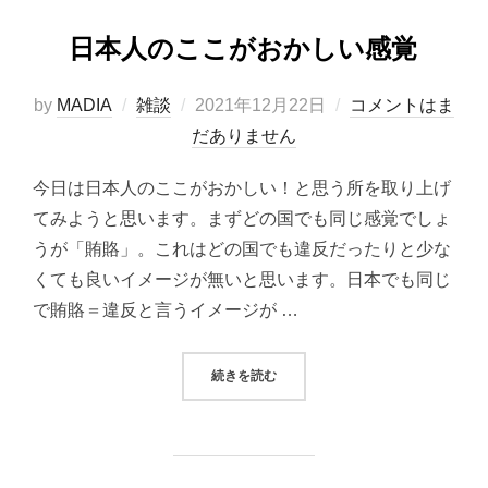
日本人のここがおかしい感覚
投
by
MADIA
雑談
2021年12月22日
コメントはま
稿
だありません
日:
今日は日本人のここがおかしい！と思う所を取り上げ
てみようと思います。まずどの国でも同じ感覚でしょ
うが「賄賂」。これはどの国でも違反だったりと少な
くても良いイメージが無いと思います。日本でも同じ
で賄賂＝違反と言うイメージが …
“日本人のここがおかしい感覚”
続きを読む