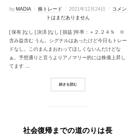
投
by
MADIA
株トレード
2021年12月24日
コメン
稿
トはまだありません
日:
[ 保有 ]なし [ 決済 ]なし [ 損益 ]年率：＋２.２４％ ※
含み益含む うん。シグナルはあったけど今日もトレー
ドなし。このまんまおわってほしくないんだけどな
ぁ。予想通りと言うよりアノマリー的には株価上昇し
てます …
“2021/12/24システムトレード（
続きを読む
社会復帰までの道のりは長