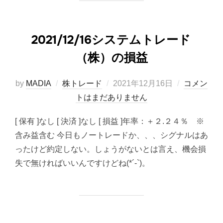
2021/12/16システムトレード
（株）の損益
投
by
MADIA
株トレード
2021年12月16日
コメン
稿
トはまだありません
日:
[ 保有 ]なし [ 決済 ]なし [ 損益 ]年率：＋２.２４％ ※
含み益含む 今日もノートレードか、、、シグナルはあ
ったけど約定しない。しょうがないとは言え、機会損
失で無ければいいんですけどね(*´-`)。