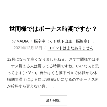
世間様ではボーナス時期ですか？
投
by
MADIA
脳卒中（くも膜下出血、脳梗塞）
稿
2021年12月18日
コメントはまだありません
日:
12月になって寒くなりましたねぇ。さて世間様ではボ
ーナス貰える人は貰ってる時期ですね。いいなぁと思
ってます(;・∀・)。自分はくも膜下出血で休職から休
職期間満了による自己退職扱いになるのでボーナス所
か給料すら貰えない身、 …
“世間様ではボーナス時期ですか？”
続きを読む