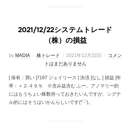
2021/12/22システムトレード
（株）の損益
投
by
MADIA
株トレード
2021年12月22日
コメン
稿
トはまだありません
日:
[ 保有：買い ]7187 ジェイリース [ 決済 ]なし [ 損益 ]年
率：＋２.４９％ ※含み益含む ふー。アノマリー的
にはもうちょい株数持っておきたいんですが、シグナ
ル的にはそうはいかんらしいです(*´-`)。