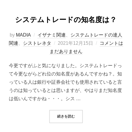
システムトレードの知名度は？
by
MADIA
イザナミ関連
、
システムトレードの達人
投
関連
、
シストレネタ
2021年12月15日
コメントは
稿
まだありません
日:
今更ですがふと気になりました。システムトレードっ
て今更ながらどれ位の知名度があるんですかね？。知
っている人は銀行や証券会社でも使用されていると言
うのは知っているとは思いますが、やはりまだ知名度
は低いんですかね・・・。シス …
“システムトレードの知名度は？”
続きを読む