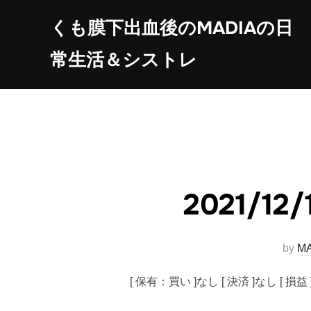
コ
くも膜下出血後のMADIAの日
ン
テ
常生活＆シストレ
ン
ツ
へ
ス
キ
ッ
プ
2021/
by
M
[ 保有：買い ]なし [ 決済 ]なし