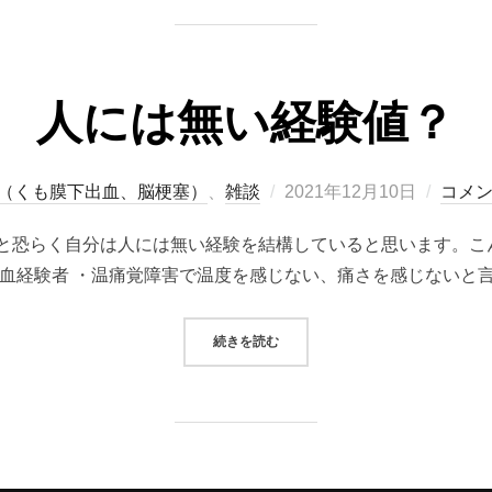
人には無い経験値？
投
（くも膜下出血、脳梗塞）
、
雑談
2021年12月10日
コメ
稿
と恐らく自分は人には無い経験を結構していると思います。こ
日:
血経験者 ・温痛覚障害で温度を感じない、痛さを感じないと言
“人には無い経験値？”
続きを読む