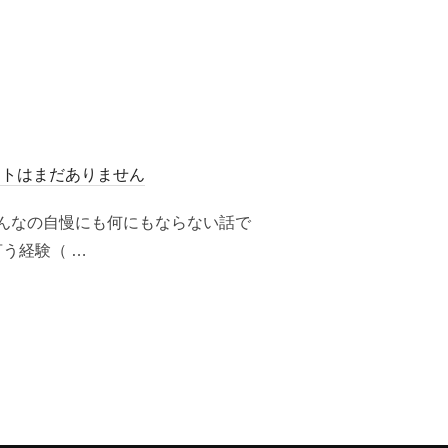
ントはまだありません
んなの自慢にも何にもならない話で
う経験（ …