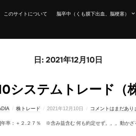
このサイトについて
脳卒中（くも膜下出血、脳梗塞）
日:
2021年12月10日
12/10システムトレード
投
ADIA
株トレード
2021年12月10日
コメントはまだあり
稿
 [ 損益 ]年率：＋２.２７％ ※含み益含む 何も約定せず。。。動か
日: