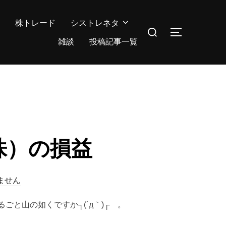
株トレード
シストレネタ
検
サイドバー
索
雑談
投稿記事一覧
対
象:
（株）の損益
ません
ざるごと山の如くですか┐(´д｀)┌ 。