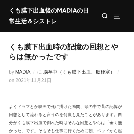
コ
くも膜下出血後のMADIAの日
ン
検
サイドバ
常生活＆シストレ
テ
索
ン
対
ツ
象:
くも膜下出血時の記憶の回想とや
へ
ス
らは無かったです
キ
ッ
by
MADIA
に
脳卒中（くも膜下出血、脳梗塞）
プ
投
on
2021年11月21日
稿
日:
よくドラマとか映画で死に掛けた瞬間、頭の中で昔の記憶が
回想として流れると言うのを何度も見たことがあります。自
分がくも膜下出血で倒れた時はそんな回想とやらは「全く無
かった」です。そもそも仕事に行くために朝、ベッドから起