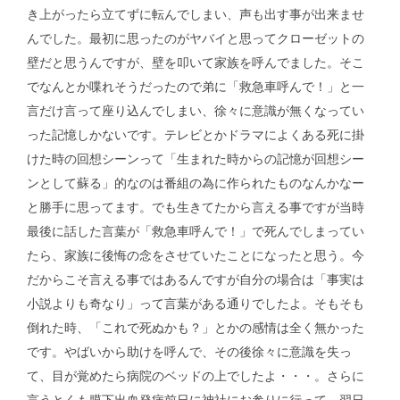
き上がったら立てずに転んでしまい、声も出す事が出来ませ
んでした。最初に思ったのがヤバイと思ってクローゼットの
壁だと思うんですが、壁を叩いて家族を呼んでました。そこ
でなんとか喋れそうだったので弟に「救急車呼んで！」と一
言だけ言って座り込んでしまい、徐々に意識が無くなってい
った記憶しかないです。テレビとかドラマによくある死に掛
けた時の回想シーンって「生まれた時からの記憶が回想シー
ンとして蘇る」的なのは番組の為に作られたものなんかなー
と勝手に思ってます。でも生きてたから言える事ですが当時
最後に話した言葉が「救急車呼んで！」で死んでしまってい
たら、家族に後悔の念をさせていたことになったと思う。今
だからこそ言える事ではあるんですが自分の場合は「事実は
小説よりも奇なり」って言葉がある通りでしたよ。そもそも
倒れた時、「これで死ぬかも？」とかの感情は全く無かった
です。やばいから助けを呼んで、その後徐々に意識を失っ
て、目が覚めたら病院のベッドの上でしたよ・・・。さらに