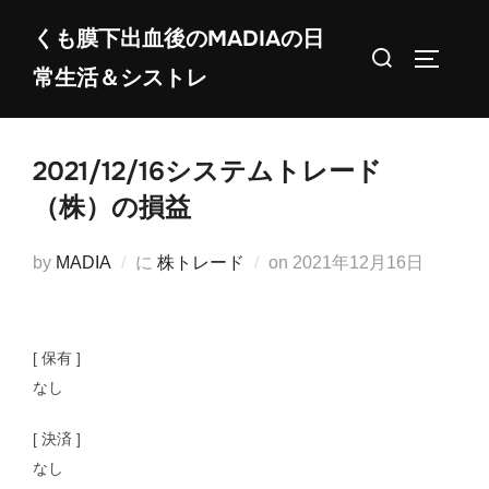
コ
くも膜下出血後のMADIAの日
ン
検
サイドバ
常生活＆シストレ
テ
索
ン
対
ツ
象:
2021/12/16システムトレード
へ
ス
（株）の損益
キ
ッ
投
by
MADIA
に
株トレード
on
2021年12月16日
プ
稿
日:
[ 保有 ]
なし
[ 決済 ]
なし