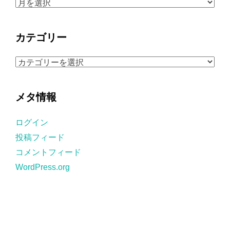
ア
ー
カ
カテゴリー
イ
ブ
カ
テ
ゴ
メタ情報
リ
ー
ログイン
投稿フィード
コメントフィード
WordPress.org