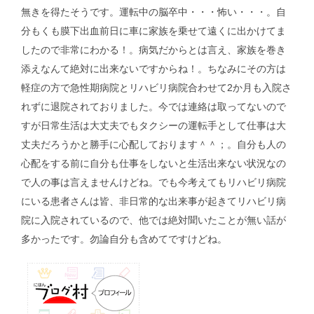
無きを得たそうです。運転中の脳卒中・・・怖い・・・。自
分もくも膜下出血前日に車に家族を乗せて遠くに出かけてま
したので非常にわかる！。病気だからとは言え、家族を巻き
添えなんて絶対に出来ないですからね！。ちなみにその方は
軽症の方で急性期病院とリハビリ病院合わせて2か月も入院さ
れずに退院されておりました。今では連絡は取ってないので
すが日常生活は大丈夫でもタクシーの運転手として仕事は大
丈夫だろうかと勝手に心配しております＾＾；。自分も人の
心配をする前に自分も仕事をしないと生活出来ない状況なの
で人の事は言えませんけどね。でも今考えてもリハビリ病院
にいる患者さんは皆、非日常的な出来事が起きてリハビリ病
院に入院されているので、他では絶対聞いたことが無い話が
多かったです。勿論自分も含めてですけどね。