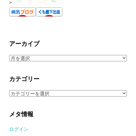
>
アーカイブ
ア
ー
カ
カテゴリー
イ
ブ
カ
テ
ゴ
メタ情報
リ
ー
ログイン