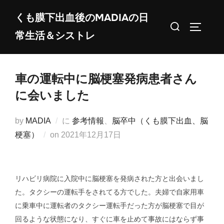
コ
くも膜下出血後のMADIAの日
ン
検
サイドバ
常生活＆シストレ
テ
索
ン
対
ツ
象:
車の運転中に脳梗塞発病患者さん
へ
ス
に会いました
キ
ッ
by
MADIA
に
参考情報
、
脳卒中（くも膜下出血、脳
プ
投
梗塞）
on
2021年12月17日
稿
日:
リハビリ病院に入院中に脳梗塞を発病された方と出会いまし
た。タクシーの運転手をされてる方でした。夫婦で自家用車
に乗車中に運転者のタクシー運転手だった方が脳梗塞で目が
回るような状態になり、すぐに車を止めて事故にはならず事