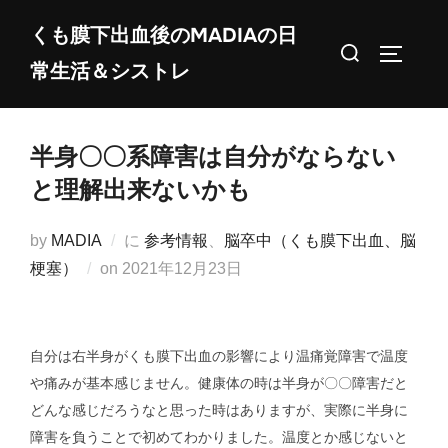
コ
くも膜下出血後のMADIAの日
ン
検
サイドバ
常生活＆シストレ
テ
索
ン
対
ツ
象:
半身〇〇系障害は自分がならない
へ
ス
と理解出来ないかも
キ
ッ
by
MADIA
に
参考情報
、
脳卒中（くも膜下出血、脳
プ
投
梗塞）
on
2021年12月23日
稿
日:
自分は右半身がくも膜下出血の影響により温痛覚障害で温度
や痛みが基本感じません。健康体の時は半身が〇〇障害だと
どんな感じだろうなと思った時はありますが、実際に半身に
障害を負うことで初めてわかりました。温度とか感じないと