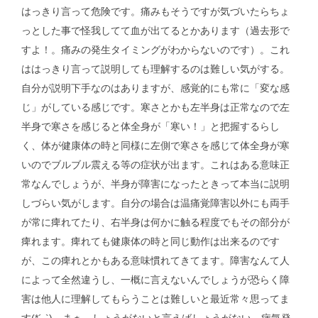
はっきり言って危険です。痛みもそうですが気づいたらちょ
っとした事で怪我してて血が出てるとかあります（過去形で
すよ！。痛みの発生タイミングがわからないのです）。これ
ははっきり言って説明しても理解するのは難しい気がする。
自分が説明下手なのはありますが、感覚的にも常に「変な感
じ」がしている感じです。寒さとかも左半身は正常なので左
半身で寒さを感じると体全身が「寒い！」と把握するらし
く、体が健康体の時と同様に左側で寒さを感じて体全身が寒
いのでブルブル震える等の症状が出ます。これはある意味正
常なんでしょうが、半身が障害になったときって本当に説明
しづらい気がします。自分の場合は温痛覚障害以外にも両手
が常に痺れてたり、右半身は何かに触る程度でもその部分が
痺れます。痺れても健康体の時と同じ動作は出来るのです
が、この痺れとかもある意味慣れてきてます。障害なんて人
によって全然違うし、一概に言えないんでしょうが恐らく障
害は他人に理解してもらうことは難しいと最近常々思ってま