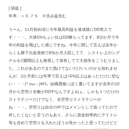
[ 損益 ]
年率：＋０.７％ ※含み益含む
うーん。11月初め頃に今年最高利益を達成後にDD突入で
す・・・。大体5%ちょい位はDD喰らってます。約2か月で今
年の利益を飛ばした感じですね。今年に関して言えば去年か
らくも膜下出血発病で約5か月入院してて、シストレ上のシグ
ナルを2週間以上も無視して保有してて大損失をこうむりまし
た。これがあるのでまだ負けてないだけいいのかも知れませ
んが、2か月前には年率で言えば+5%以上はあっただけに切な
い・・・(*´σω･､)ﾎﾛﾘ。結構愚痴っぽく書いてますが去年の10
月から空売り全般がDD中なんですよねぇ。しかも１つだけの
ストラテジーだけでなく、全空売りストラテジーが
ね・・・。空売りは自分の中ではメインとして扱ってたので
外したくないと言うのもあり、さらに資金効率的にデイトレ
等も含めて空売りを入れたほうが良かったと思ってたけどど