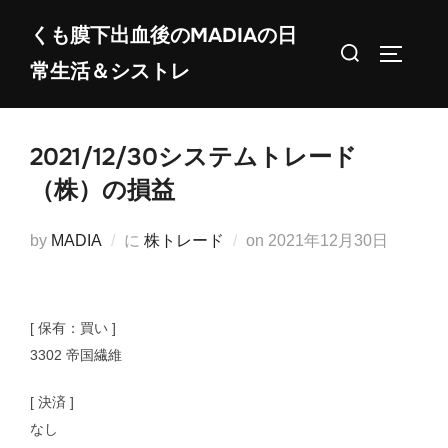
コ
くも膜下出血後のMADIAの日
ン
検
サイドバ
常生活＆シストレ
テ
索
ン
対
ツ
象:
2021/12/30システムトレード
へ
ス
（株）の損益
キ
ッ
投
by
MADIA
に
株トレード
on
2021年12月30日
プ
稿
日:
[ 保有：買い ]
3302 帝国繊維
[ 決済 ]
なし