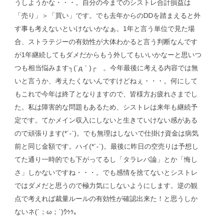
うしようかな・・・。自分の今までのシストレ合計損益は
「売り」＞「買い」です。でも去年からのDDを踏まえると外
す事も考えないといけないかなぁ。1年と言う単位で見た場
合、ストラテジーの有効性が大体わかると言う判断なんです
が1年継続してもダメだからもう外してもいいかなーと思いつ
つも相当悩みます┐(´д｀)┌ 。今年最後に考える内容では無
いと言うか、考えたくないんですけどねぇ・・・。何にして
もこれで今年は終了となりますので、皆様方お疲れさまでし
た。私は障害的な問題もあるため、シストレは来年も継続予
定です。てかメイン収入にしないと生きていけない感がある
ので頑張ります(*´-`)。でも無理はしないで仕掛け資金は病気
前と同じ金額です。ハイ(*´-`)。最後に昨日の空売りは予想し
てた通り一時的でも下がってるし「タラレバ論」とか「悔し
さ」しかないですね・・・。でも感情を捨てないとシストレ
ではダメだと思うので極力気にしないようにします。逆の観
点で考えれば裁量ルールの有効性が確認出来た！と思うしか
ないネ(´；ω；`)ｳｩｩ。