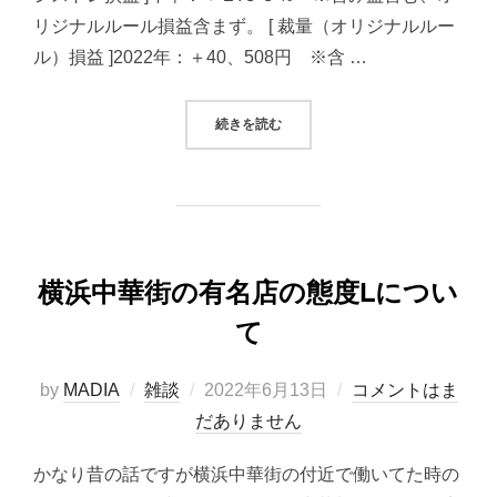
リジナルルール損益含まず。 [ 裁量（オリジナルルー
ル）損益 ]2022年：＋40、508円 ※含 …
“2022/06/13システムトレード（
続きを読む
横浜中華街の有名店の態度Lについ
て
投
by
MADIA
雑談
2022年6月13日
コメントはま
稿
だありません
日:
かなり昔の話ですが横浜中華街の付近で働いてた時の