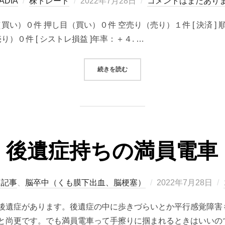
投
ADIA
株トレード
2022年7月28日
コメントはまだあり
稿
り（買い）０件 押し目（買い）０件 空売り（売り）１件 [ 決済 
日:
）０件 [ シストレ損益 ]年率：＋４. …
“2022/07/28システムトレード（
続きを読む
後遺症持ちの満員電車
投
連記事
、
脳卒中（くも膜下出血、脳梗塞）
2022年7月28日
稿
後遺症があります。後遺症の中に歩きづらいとか平行感覚障害
日:
と尚更です。でも満員電車って手擦りに掴まれるときはいいの