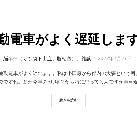
勤電車がよく遅延しま
投
、
脳卒中（くも膜下出血、脳梗塞）
、
雑談
2022年7月27日
稿
通勤電車がよく遅れます。私は小田原から都内の大森という所
日:
でですね。多分今年の5月頃？から特に思ってるんですが電車遅
“通勤電車がよく遅延します！”
続きを読む