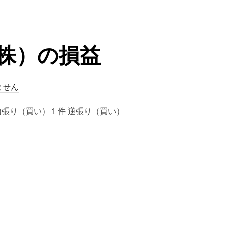
（株）の損益
ません
] 順張り（買い）１件 逆張り（買い）
（株）の損益”