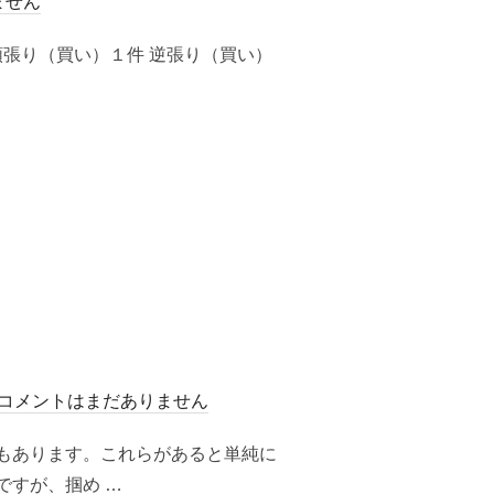
ません
] 順張り（買い）１件 逆張り（買い）
株）の損益”
コメントはまだありません
もあります。これらがあると単純に
ですが、掴め …