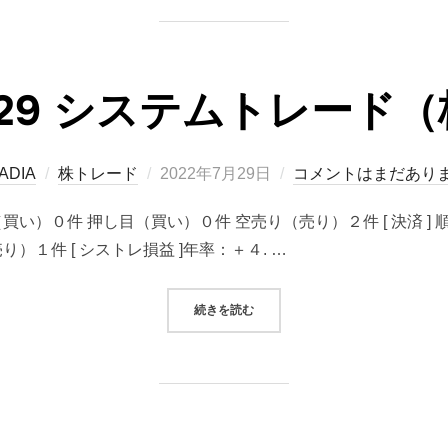
07/29 システムトレード
投
ADIA
株トレード
2022年7月29日
コメントはまだあり
稿
り（買い）０件 押し目（買い）０件 空売り（売り）２件 [ 決済 
日:
）１件 [ シストレ損益 ]年率：＋４. …
“2022/07/29 システムトレード
続きを読む