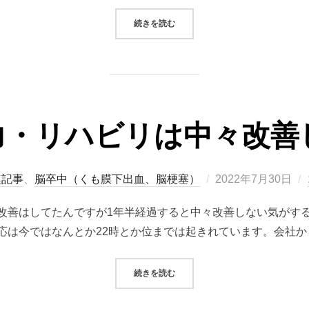
“救急車をタクシー替わりにする人”
続きを読む
力・リハビリは中々改善
投
連記事
、
脳卒中（くも膜下出血、脳梗塞）
2022年7月30日
稿
改善はしてたんですが1年半経過すると中々改善しない気がする
日:
応は今ではなんとか22時とか位までは起きれています。会社か
“頭の持久力・リハビリは中々改善し
続きを読む