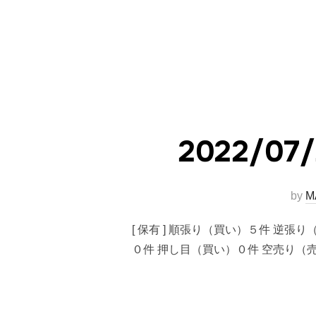
2022/
by
M
[ 保有 ] 順張り（買い）５件 逆張
０件 押し目（買い）０件 空売り（売り