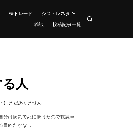
株トレード
シストレネタ
検
サイドバー
索
雑談
投稿記事一覧
対
象:
する人
トはまだありません
自分は病気で死に掛けたので救急車
る目的だかな …