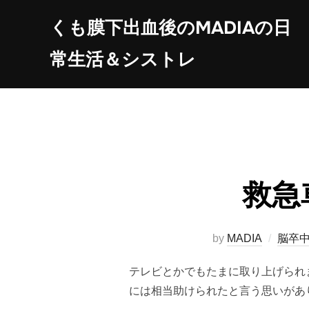
コ
くも膜下出血後のMADIAの日
ン
テ
常生活＆シストレ
ン
ツ
へ
ス
キ
ッ
プ
救急
by
MADIA
脳卒
テレビとかでもたまに取り上げられ
には相当助けられたと言う思いがあ