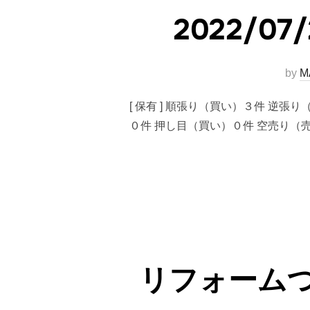
2022/
by
M
[ 保有 ] 順張り（買い）３件 逆張
０件 押し目（買い）０件 空売り（売り
リフォーム