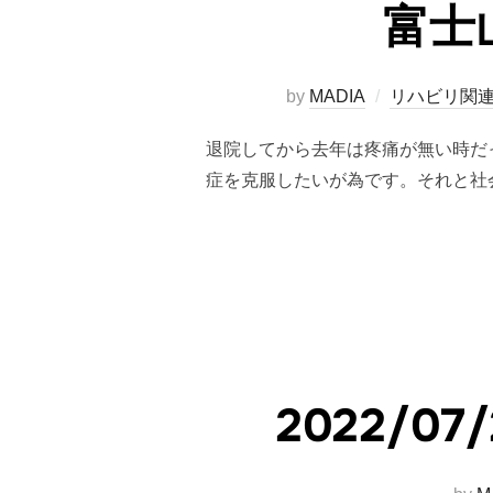
富士
by
MADIA
リハビリ関
退院してから去年は疼痛が無い時だ
症を克服したいが為です。それと社
2022/