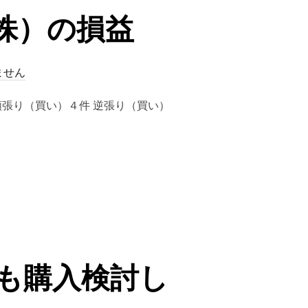
（株）の損益
ません
] 順張り（買い）４件 逆張り（買い）
株）の損益”
も購入検討し