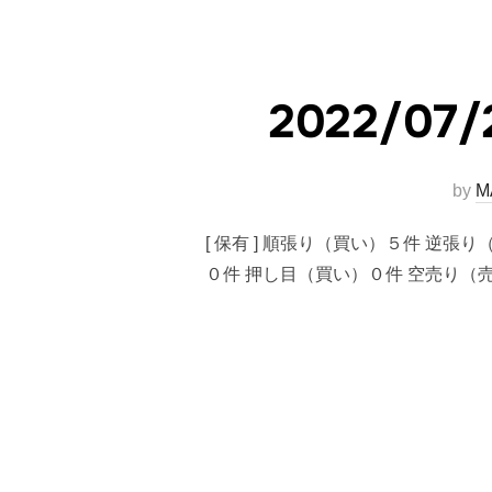
2022/
by
M
[ 保有 ] 順張り（買い）５件 逆張
０件 押し目（買い）０件 空売り（売り