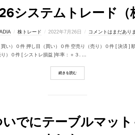
07/26システムトレード
投
ADIA
株トレード
2022年7月26日
コメントはまだあり
稿
り（買い）０件 押し目（買い）０件 空売り（売り）０件 [ 決済 
日:
）０件 [ シストレ損益 ]年率：＋３. …
“2022/07/26システムトレード（
続きを読む
ついでにテーブルマット