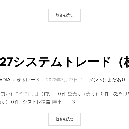
“後遺症持ちの満員電車”
続きを読む
07/27システムトレード
投
ADIA
株トレード
2022年7月27日
コメントはまだあり
稿
り（買い）０件 押し目（買い）０件 空売り（売り）０件 [ 決済 
日:
）０件 [ シストレ損益 ]年率：＋３. …
“2022/07/27システムトレード（
続きを読む