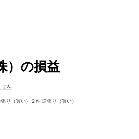
（株）の損益
ません
] 順張り（買い）２件 逆張り（買い）
株）の損益”