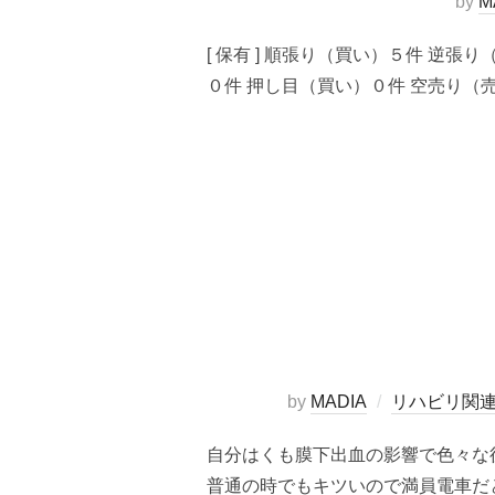
by
M
[ 保有 ] 順張り（買い）５件 逆張
０件 押し目（買い）０件 空売り（売り
by
MADIA
リハビリ関
自分はくも膜下出血の影響で色々な
普通の時でもキツいので満員電車だ