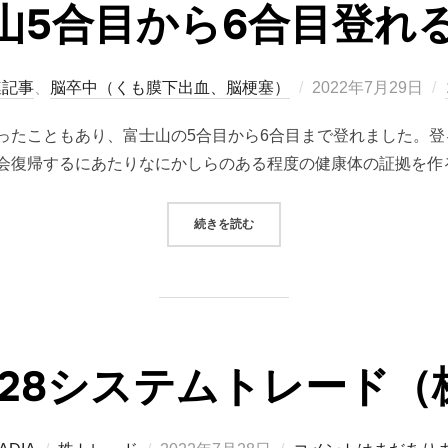
山5合目から6合目登れ
投
連記事
、
脳卒中（くも膜下出血、脳梗塞）
2022年7月29日
稿
ったこともあり、富士山の5合目から6合目まで登れました。
日:
会復帰するにあたりなにかしらのある程度の健康体の証拠を作
“富士山5合目から6合目登れるかな”
続きを読む
07/28システムトレード