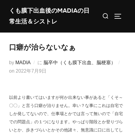
コ
くも膜下出血後のMADIAの日
ン
検
サイドバ
常生活＆シストレ
テ
索
ン
対
ツ
象:
口癖が治らないなぁ
へ
ス
by
MADIA
に
脳卒中（くも膜下出血、脳梗塞）
キ
投
on
2022年7月9日
ッ
稿
プ
日:
以前より書いてはいますが何か出来ない事があると「くそ～
〇〇」と言う口癖が治りません。幸い？な事にこれは自宅で
しか発してないので、仕事場とかでは言って無いので「自宅
での問題点」の１つになります。やっぱり階段とか登りづら
いとか、歩きづらいとかその他諸々、無意識に口に出してし