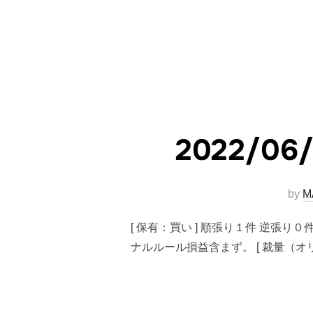
2022/
by
M
[ 保有：買い ] 順張り１件 逆張り０
ナルルール損益含まず。 [ 裁量（オリ