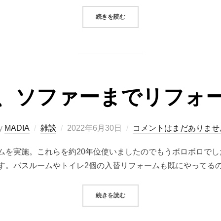
“2022/06/30システムトレード（
続きを読む
、ソファーまでリフォ
投
y
MADIA
雑談
2022年6月30日
コメントはまだありませ
稿
ムを実施。これらを約20年位使いましたのでもうボロボロで
日:
す。バスルームやトイレ2個の入替リフォームも既にやってるの
“ベッド、ソファーまでリフォーム。
続きを読む