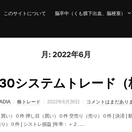
このサイトについて
脳卒中（くも膜下出血、脳梗塞）
月:
2022年6月
06/30システムトレード
投
ADIA
株トレード
2022年6月30日
コメントはまだあり
稿
り（買い）０件 押し目（買い）０件 空売り（売り）０件 [ 決済 
日:
）０件 [ シストレ損益 ]年率：＋２. …