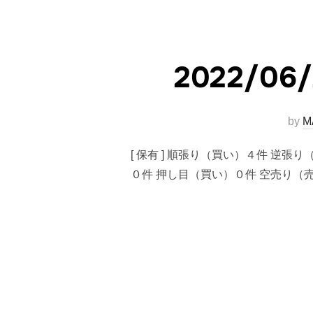
2022/
by
M
[ 保有 ] 順張り（買い）４件 逆張
０件 押し目（買い）０件 空売り（売り