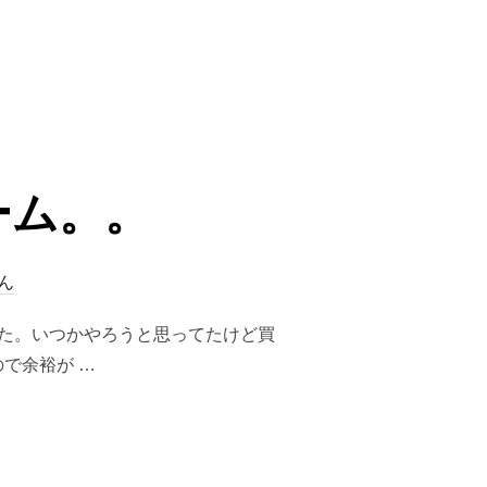
株）の損益”
ーム。。
ん
した。いつかやろうと思ってたけど買
で余裕が …
。”