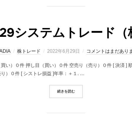
06/29システムトレード
投
ADIA
株トレード
2022年6月29日
コメントはまだあり
稿
り（買い）０件 押し目（買い）０件 空売り（売り）０件 [ 決済 
日:
）０件 [ シストレ損益 ]年率：＋１. …
“2022/06/29システムトレード（
続きを読む