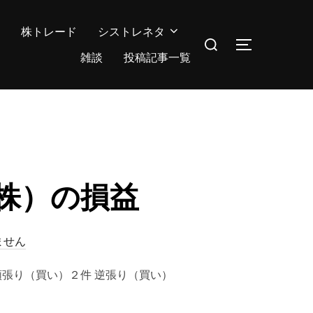
株トレード
シストレネタ
検
サイドバー
索
雑談
投稿記事一覧
対
象:
（株）の損益
ません
] 順張り（買い）２件 逆張り（買い）