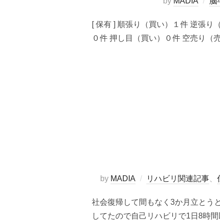
by
MADIA
脳
[ 保有 ] 順張り（買い）１件 逆張
０件 押し目（買い）０件 空売り（売り
by
MADIA
リハビリ関連記事
、
社会復帰して間もなく3か月立とう
してたので自己リハビリで1日8時