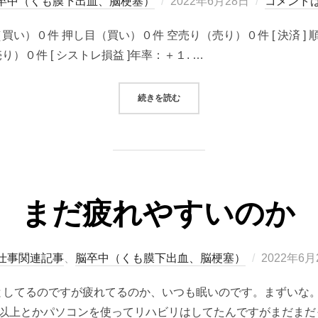
投
卒中（くも膜下出血、脳梗塞）
2022年6月28日
コメント
稿
り（買い）０件 押し目（買い）０件 空売り（売り）０件 [ 決済 
日:
）０件 [ シストレ損益 ]年率：＋１. …
“2022/06/28システムトレード（
続きを読む
まだ疲れやすいのか
投
仕事関連記事
、
脳卒中（くも膜下出血、脳梗塞）
2022年6月
稿
としてるのですが疲れてるのか、いつも眠いのです。まずいな
日:
間以上とかパソコンを使ってリハビリはしてたんですがまだまだ