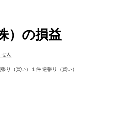
（株）の損益
ません
] 順張り（買い）１件 逆張り（買い）
株）の損益”