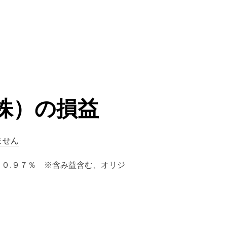
（株）の損益
ません
年率：＋０.９７％ ※含み益含む、オリジ
株）の損益”