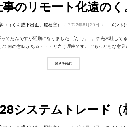
仕事のリモート化遠のく
投
卒中（くも膜下出血、脳梗塞）
2022年6月29日
コメント
稿
ってたんですが延期になりました┐(´д｀)┌ 。客先常駐し
日:
して何の意味がある・・・と言う理由です。ごもっともな意見だ
“仕事のリモート化遠のく。”
続きを読む
06/28システムトレード