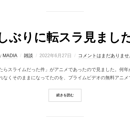
しぶりに転スラ見まし
投
y
MADIA
雑談
2022年6月27日
コメントはまだありませ
稿
たらスライムだった件」がアニメであったので見ました。何年
日:
れなくそのままになってたのを、プライムビデオの無料アニメ
“久しぶりに転スラ見ました。”
続きを読む