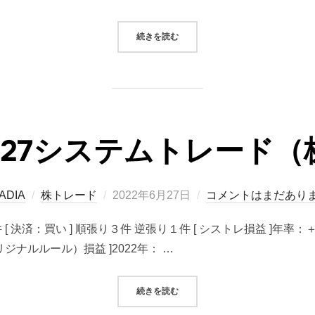
“まだ疲れやすいのか”
続きを読む
06/27システムトレード
投
ADIA
株トレード
2022年6月27日
コメントはまだあり
稿
件 [ 決済：買い ] 順張り３件 逆張り１件 [ シストレ損益 ]
日:
ジナルルール）損益 ]2022年： …
“2022/06/27システムトレード（
続きを読む