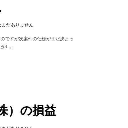
。
はまだありません
てるのですが次案件の仕様がまだ決まっ
け …
（株）の損益