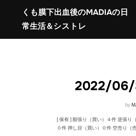
コ
くも膜下出血後のMADIAの日
ン
テ
常生活＆シストレ
ン
ツ
へ
ス
キ
ッ
プ
2022/
by
M
[ 保有 ] 順張り（買い）４件 逆張
０件 押し目（買い）０件 空売り（売り