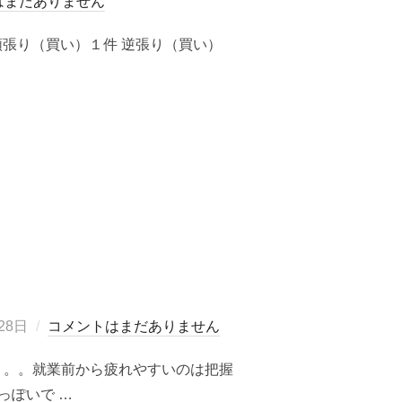
はまだありません
] 順張り（買い）１件 逆張り（買い）
株）の損益”
28日
コメントはまだありません
。。。就業前から疲れやすいのは把握
っぽいで …