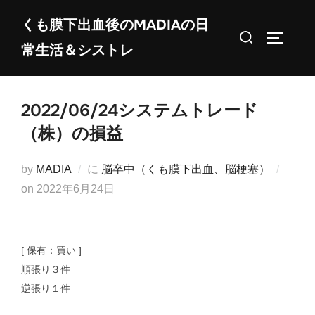
コ
くも膜下出血後のMADIAの日
ン
検
サイドバ
常生活＆シストレ
テ
索
ン
対
ツ
象:
2022/06/24システムトレード
へ
ス
（株）の損益
キ
ッ
by
MADIA
に
脳卒中（くも膜下出血、脳梗塞）
プ
投
on
2022年6月24日
稿
日:
[ 保有：買い ]
順張り３件
逆張り１件