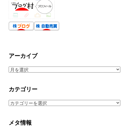
アーカイブ
ア
ー
カ
カテゴリー
イ
ブ
カ
テ
ゴ
メタ情報
リ