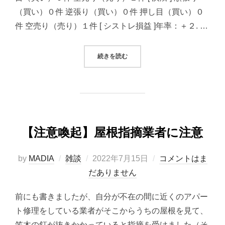
（買い）０件 逆張り（買い）０件 押し目（買い）０
件 空売り（売り）１件 [ シストレ損益 ]年率：＋２. …
“2022/07/15システムトレード（
続きを読む
【注意喚起】屋根指摘業者に注意
投
by
MADIA
雑談
2022年7月15日
コメントはま
稿
だありません
日:
前にも書きましたが、自分が不在の間に近くのアパー
ト修理をしている業者がそこからうちの屋根を見て、
笠木の釘が抜きかかっていると指摘を受けました（そ