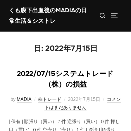
コ
くも膜下出血後のMADIAの日
ン
検
サイドバ
常生活＆シストレ
テ
索
ン
対
ツ
象:
へ
日:
2022年7月15日
ス
キ
ッ
2022/07/15システムトレード
プ
（株）の損益
投
by
MADIA
株トレード
2022年7月15日
コメン
稿
トはまだありません
日:
[ 保有 ] 順張り（買い）７件 逆張り（買い）０件 押し
目（買い）０件 空売り（売り）１件 [ 決済 ] 順張り