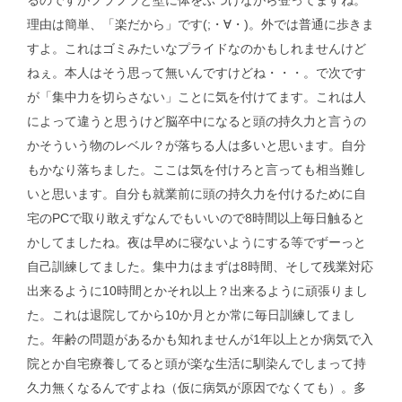
るのですがフラフラと壁に体をぶつけながら登ってますね。
理由は簡単、「楽だから」です(;・∀・)。外では普通に歩きま
すよ。これはゴミみたいなプライドなのかもしれませんけど
ねぇ。本人はそう思って無いんですけどね・・・。で次です
が「集中力を切らさない」ことに気を付けてます。これは人
によって違うと思うけど脳卒中になると頭の持久力と言うの
かそういう物のレベル？が落ちる人は多いと思います。自分
もかなり落ちました。ここは気を付けろと言っても相当難し
いと思います。自分も就業前に頭の持久力を付けるために自
宅のPCで取り敢えずなんでもいいので8時間以上毎日触ると
かしてましたね。夜は早めに寝ないようにする等でずーっと
自己訓練してました。集中力はまずは8時間、そして残業対応
出来るように10時間とかそれ以上？出来るように頑張りまし
た。これは退院してから10か月とか常に毎日訓練してまし
た。年齢の問題があるかも知れませんが1年以上とか病気で入
院とか自宅療養してると頭が楽な生活に馴染んでしまって持
久力無くなるんですよね（仮に病気が原因でなくても）。多