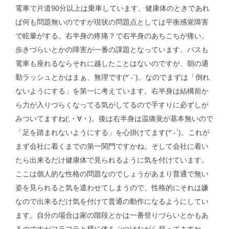
電車で片道90分以上は乗車しています。健康体のときであれ
ば何も問題無いのですが現状の問題点としては平衡感覚障害
で眩暈がする。右半身の疼痛？で右半身のあちこちが痛い。
歩きづらいとかの障害が一番の課題となっています。バスも
電車も座れるならそれに越したことはないのですが、朝の通
勤ラッシュとかはまぁ、無理です(*´-`)。なのでまずは「倒れ
ないようにする」を第一に考えています。右半身は結構前か
ら力が入りづらくなってる気がしてるので手すりに必ずしが
みついてますね(;・∀・)。後は右半身は温痛覚が基本無いので
「足を踏まれないようにする」を心掛けてます(*´-`)。これが
まず会社に着くまでの第一関門ですかね。そして会社に着い
たら出来るだけ健康体で見られるように気を付けています。
ここは個人的な性格の問題なのでしょうがあまり普通で無い
姿を見られると気を遣わせてしまうので、性格的にそれは嫌
なので出来るだけ気を付けて普通の動作になるようにしてい
ます。自分の場合は家の階段とかは一番登りづらいとかもあ