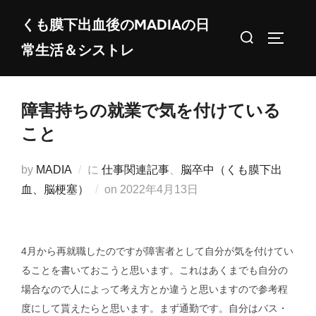
コ
くも膜下出血後のMADIAの日
ン
検
サイドバ
常生活＆シストレ
テ
索
ン
対
ツ
象:
障害持ちの就業で気を付けている
へ
ス
こと
キ
ッ
by
MADIA
に
仕事関連記事
、
脳卒中（くも膜下出
プ
投
血、脳梗塞）
on
2022年4月13日
稿
日:
4月から再就職したのですが障害者として自分が気を付けてい
ることを書いておこうと思います。これはあくまでも自分の
場合なので人によって考え方とか違うと思いますので参考程
度にして貰えたらと思います。まず通勤です。自分はバス・