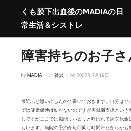
コ
くも膜下出血後のMADIAの日
ン
テ
常生活＆シストレ
ン
ツ
へ
障害持ちのお子さ
ス
キ
ッ
投
by
MADIA
に
雑談
on
2022年4月19日
プ
稿
日:
最近ふと思い出したので書いておきます。自分はリ
では健康保険は効かないのですが再就職支援という
しですがここでは職能リハビリと呼ばれて病院代金
もいます。病院の予約が毎回同じ時間帯だからかも