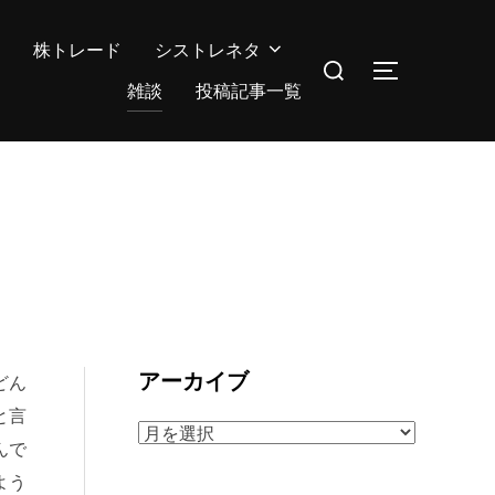
株トレード
シストレネタ
検
サイドバー
索
雑談
投稿記事一覧
対
象:
アーカイブ
どん
と言
ア
んで
ー
よう
カ