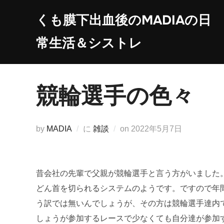
コ
くも膜下出血後のMADIAの日
ン
テ
常生活＆シストレ
ン
ツ
へ
競輪選手の色々
ス
キ
ッ
投
by
MADIA
に
雑談
on
2022年5月7日
プ
稿
日:
昔会社の先輩で父親が競輪選手と言う方がいました
どん首を切られるシステムのようです。ですので年
う訳では無いんでしょうが、その方は競輪選手達内
しょうが参加するレースで少なくても自分達が参加