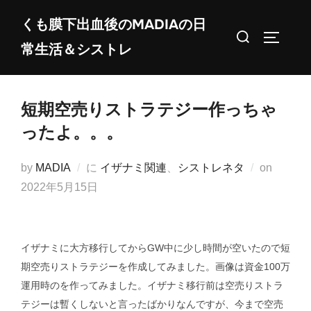
コ
くも膜下出血後のMADIAの日
ン
検
サイドバ
常生活＆シストレ
テ
索
ン
対
ツ
象:
短期空売りストラテジー作っちゃ
へ
ス
ったよ。。。
キ
ッ
投
by
MADIA
に
イザナミ関連
、
シストレネタ
on
プ
稿
2022年5月15日
日:
イザナミに大方移行してからGW中に少し時間が空いたので短
期空売りストラテジーを作成してみました。画像は資金100万
運用時のを作ってみました。イザナミ移行前は空売りストラ
テジーは暫くしないと言ったばかりなんですが、今まで空売