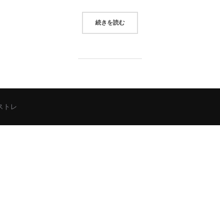
“リハビリ入院中に1日2万歩”
続きを読む
シストレ