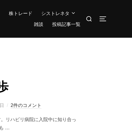
株トレード
シストレネタ
検
サイドバー
索
雑談
投稿記事一覧
対
象:
歩
3日
2件のコメント
です。リハビリ病院に入院中に知り合っ
も …