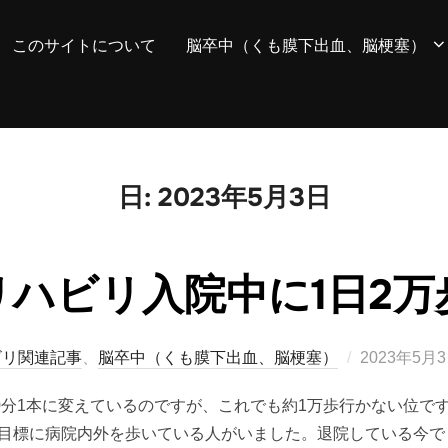
このサイトについて
脳卒中（くも膜下出血、脳梗塞）
日:
2023年5月3日
リハビリ入院中に1日2万
投
ビリ関連記事
、
脳卒中（くも膜下出血、脳梗塞）
2023年5月
稿
80分1本に変えているのですが、これでも約1万歩行かない位
日:
を目標に病院内外を歩いている人がいました。退院している今で