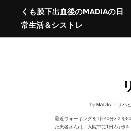
コ
くも膜下出血後のMADIAの日
ン
テ
常生活＆シストレ
ン
ツ
へ
ス
キ
ッ
プ
by
MADIA
リハ
最近ウォーキングを1日40分×２を
た患者さんは、入院中に1日2万歩