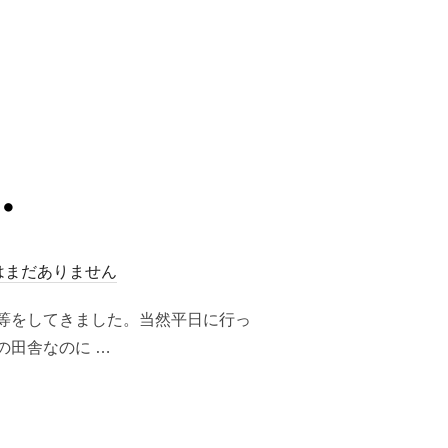
（株）の損益”
・
はまだありません
等をしてきました。当然平日に行っ
の田舎なのに …