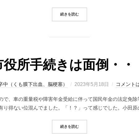
“2023/05/18 システムトレード
続きを読む
市役所手続きは面倒・・
投
卒中（くも膜下出血、脳梗塞）
2023年5月18日
コメント
稿
ので、車の重量税や障害年金受給に伴って国民年金の法定免除
日:
有り得ない位混んでました。「！？」って感じでした。小田原
“市役所手続きは面倒・・・”
続きを読む