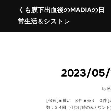
コ
くも膜下出血後のMADIAの日
ン
テ
常生活＆シストレ
ン
ツ
へ
ス
キ
ッ
プ
2023/
by
M
[ 保有 ] ■ 買い ８件 ■ 売り ０
数：３４回（仕掛け時のみカウント