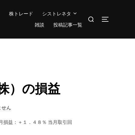
株トレード
シストレネタ
検
サイドバー
索
雑談
投稿記事一覧
対
象:
（株）の損益
ません
比：＋当月損益：＋１．４８％ 当月取引回