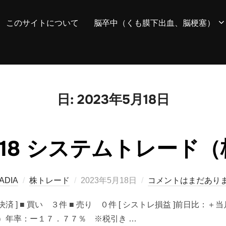
このサイトについて
脳卒中（くも膜下出血、脳梗塞）
日:
2023年5月18日
05/18 システムトレード
投
ADIA
株トレード
2023年5月18日
コメントはまだあり
稿
件 [ 決済 ] ■ 買い ３件 ■ 売り ０件 [ シストレ損益 ]前日
日:
）年率：ー１７．７７％ ※税引き …