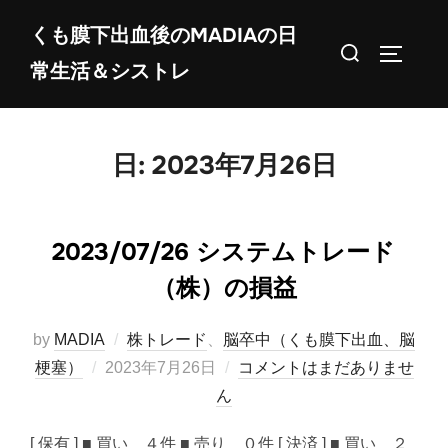
コ
くも膜下出血後のMADIAの日
ン
検
サイドバ
常生活＆シストレ
テ
索
ン
対
ツ
象:
へ
日:
2023年7月26日
ス
キ
ッ
2023/07/26 システムトレード
プ
（株）の損益
by
MADIA
株トレード
、
脳卒中（くも膜下出血、脳
投
梗塞）
2023年7月26日
コメントはまだありませ
稿
ん
日:
[ 保有 ] ■ 買い ４件 ■ 売り ０件 [ 決済 ] ■ 買い ２