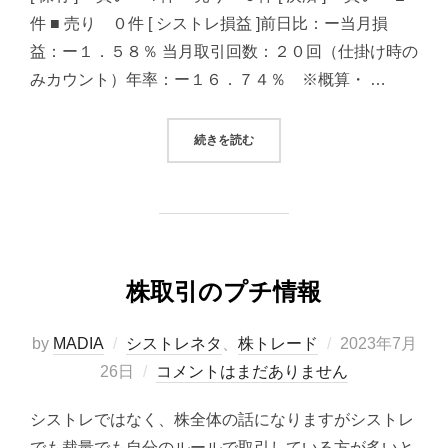
件 ■ 売り ０件 [ シストレ損益 ]前日比：ー当月損
益：ー１．５８％ 当月取引回数：２０回（仕掛け時の
みカウント）年率：ー１６．７４％ ※概算・ …
“2023/07/26 システムトレード
続きを読む
株取引のプチ情報
投
by
MADIA
シストレネタ
、
株トレード
2023年7月
稿
26日
コメントはまだありません
日:
シストレではなく、株全体の話になりますがシストレ
でも裁量でも自分のルールで取引している方が多いと