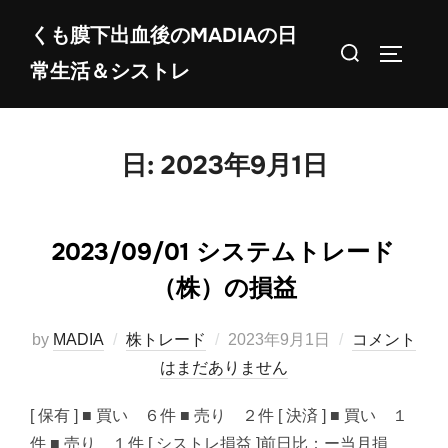
コ
くも膜下出血後のMADIAの日
ン
検
サイドバ
常生活＆シストレ
テ
索
ン
対
ツ
象:
へ
日:
2023年9月1日
ス
キ
ッ
2023/09/01 システムトレード
プ
（株）の損益
投
by
MADIA
株トレード
2023年9月1日
コメント
稿
はまだありません
日:
[ 保有 ] ■ 買い ６件 ■ 売り ２件 [ 決済 ] ■ 買い １
件 ■ 売り １件 [ シストレ損益 ]前日比：ー当月損