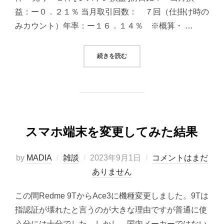
益：ー０．２１％ 当月取引回数： ７回（仕掛け時の
みカウント）年率：ー１６．１４％ ※概算・ …
“2023/09/01 システムトレード
続きを読む
スマホ端末を変更してみた結果
投
by
MADIA
雑談
2023年9月1日
コメントはまだ
稿
ありません
日:
この間Redme 9TからAce3に機種変更しました。9Tは
指認証が壊れたと言うのが大きな理由ですが普通に使
う分には十分でした。しかし、国内メーカーではない