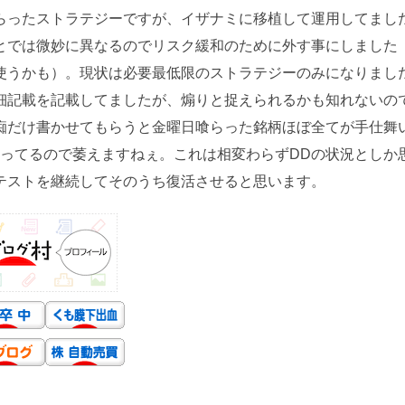
らったストラテジーですが、イザナミに移植して運用してまし
とでは微妙に異なるのでリスク緩和のために外す事にしました
使うかも）。現状は必要最低限のストラテジーのみになりまし
細記載を記載してましたが、煽りと捉えられるかも知れないの
痴だけ書かせてもらうと金曜日喰らった銘柄ほぼ全てが手仕舞
なってるので萎えますねぇ。これは相変わらずDDの状況としか
テストを継続してそのうち復活させると思います。