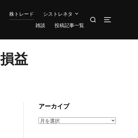
株トレード
シストレネタ
検
サイドバー
索
雑談
投稿記事一覧
対
象:
の損益
アーカイブ
ア
ー
カ