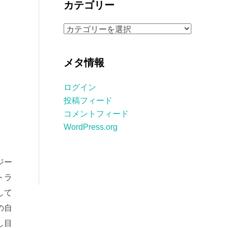
カテゴリー
イ
ブ
カ
テ
ゴ
メタ情報
リ
ー
ログイン
投稿フィード
コメントフィード
WordPress.org
ジー
トラ
して
の自
し目