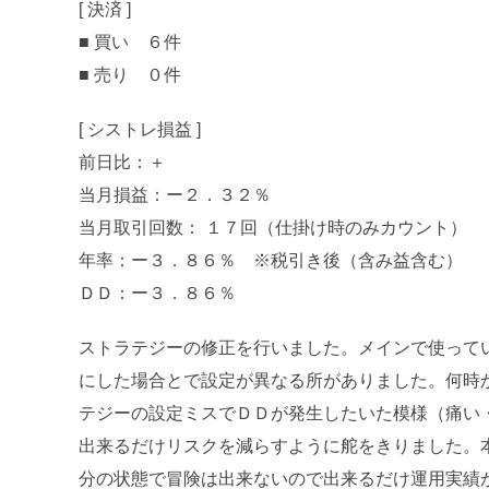
[ 決済 ]
■ 買い ６件
■ 売り ０件
[ シストレ損益 ]
前日比：＋
当月損益：ー２．３２％
当月取引回数： １７回（仕掛け時のみカウント）
年率：ー３．８６％ ※税引き後（含み益含む）
ＤＤ：ー３．８６％
ストラテジーの修正を行いました。メインで使って
にした場合とで設定が異なる所がありました。何時
テジーの設定ミスでＤＤが発生したいた模様（痛い
出来るだけリスクを減らすように舵をきりました。
分の状態で冒険は出来ないので出来るだけ運用実績