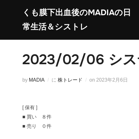
コ
くも膜下出血後のMADIAの日
ン
テ
常生活＆シストレ
ン
ツ
へ
2023/02/06
ス
キ
ッ
投
by
MADIA
に
株トレード
on
2023年2月6日
プ
稿
日:
[ 保有 ]
■ 買い ８件
■ 売り ０件