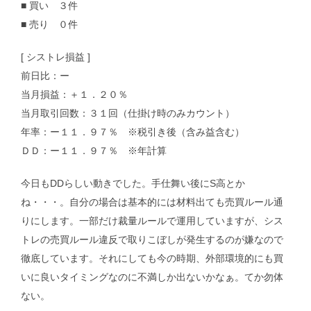
■ 買い ３件
■ 売り ０件
[ シストレ損益 ]
前日比：ー
当月損益：＋１．２０％
当月取引回数：３１回（仕掛け時のみカウント）
年率：ー１１．９７％ ※税引き後（含み益含む）
ＤＤ：ー１１．９７％ ※年計算
今日もDDらしい動きでした。手仕舞い後にS高とか
ね・・・。自分の場合は基本的には材料出ても売買ルール通
りにします。一部だけ裁量ルールで運用していますが、シス
トレの売買ルール違反で取りこぼしが発生するのが嫌なので
徹底しています。それにしても今の時期、外部環境的にも買
いに良いタイミングなのに不満しか出ないかなぁ。てか勿体
ない。