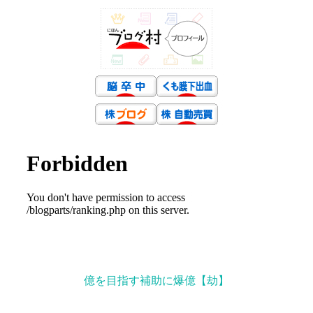
億を目指す補助に爆億【劫】