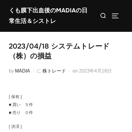
コ
くも膜下出血後のMADIAの日
ン
検
サイドバ
常生活＆シストレ
テ
索
ン
対
ツ
象:
2023/04/18 システムトレード
へ
ス
（株）の損益
キ
ッ
投
by
MADIA
に
株トレード
on
2023年4月18日
プ
稿
日:
[ 保有 ]
■ 買い ５件
■ 売り ０件
[ 決済 ]