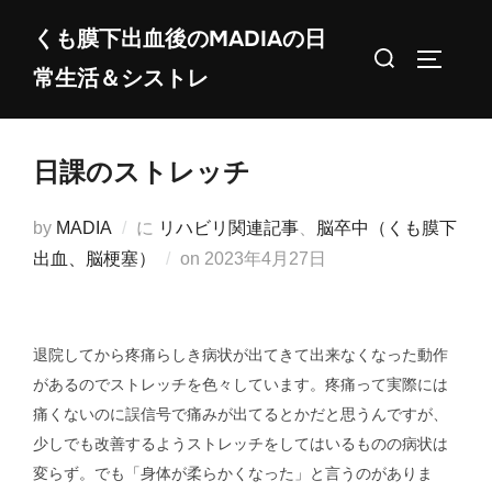
コ
くも膜下出血後のMADIAの日
ン
検
サイドバ
常生活＆シストレ
テ
索
ン
対
ツ
象:
日課のストレッチ
へ
ス
by
MADIA
に
リハビリ関連記事
、
脳卒中（くも膜下
キ
投
出血、脳梗塞）
on
2023年4月27日
ッ
稿
プ
日:
退院してから疼痛らしき病状が出てきて出来なくなった動作
があるのでストレッチを色々しています。疼痛って実際には
痛くないのに誤信号で痛みが出てるとかだと思うんですが、
少しでも改善するようストレッチをしてはいるものの病状は
変らず。でも「身体が柔らかくなった」と言うのがありま