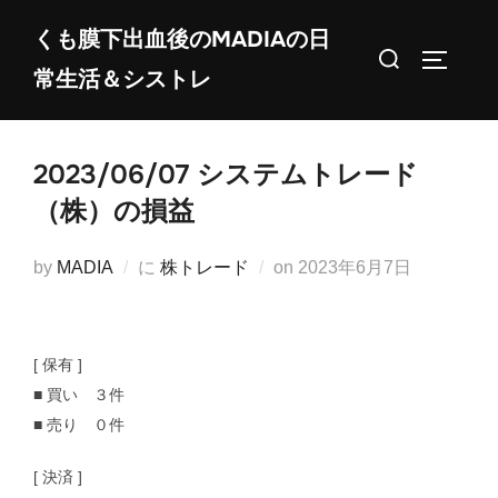
コ
くも膜下出血後のMADIAの日
ン
検
サイドバ
常生活＆シストレ
テ
索
ン
対
ツ
象:
2023/06/07 システムトレード
へ
ス
（株）の損益
キ
ッ
投
by
MADIA
に
株トレード
on
2023年6月7日
プ
稿
日:
[ 保有 ]
■ 買い ３件
■ 売り ０件
[ 決済 ]