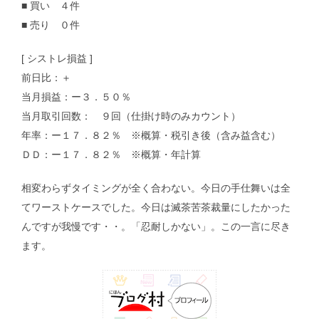
■ 買い ４件
■ 売り ０件
[ シストレ損益 ]
前日比：＋
当月損益：ー３．５０％
当月取引回数： ９回（仕掛け時のみカウント）
年率：ー１７．８２％ ※概算・税引き後（含み益含む）
ＤＤ：ー１７．８２％ ※概算・年計算
相変わらずタイミングが全く合わない。今日の手仕舞いは全
てワーストケースでした。今日は滅茶苦茶裁量にしたかった
んですが我慢です・・。「忍耐しかない」。この一言に尽き
ます。