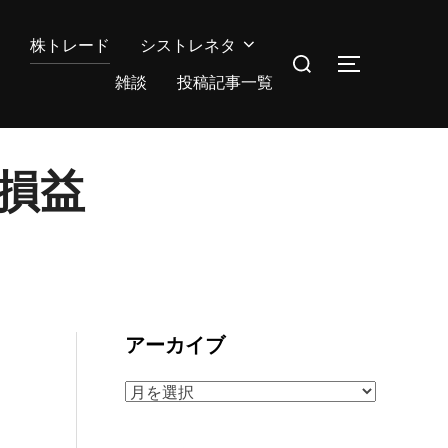
株トレード
シストレネタ
検
サイドバー
索
雑談
投稿記事一覧
対
象:
の損益
アーカイブ
ア
ー
カ