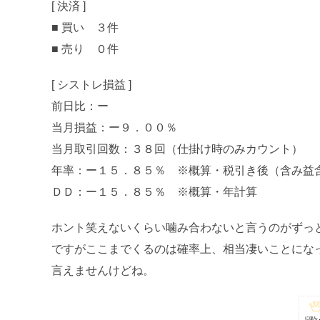
[ 決済 ]
■ 買い ３件
■ 売り ０件
[ シストレ損益 ]
前日比：ー
当月損益：ー９．００％
当月取引回数：３８回（仕掛け時のみカウント）
年率：ー１５．８５％ ※概算・税引き後（含み益
ＤＤ：ー１５．８５％ ※概算・年計算
ホント笑えないくらい噛み合わないと言うのがずっ
ですがここまでくるのは確率上、相当凄いことにな
言えませんけどね。