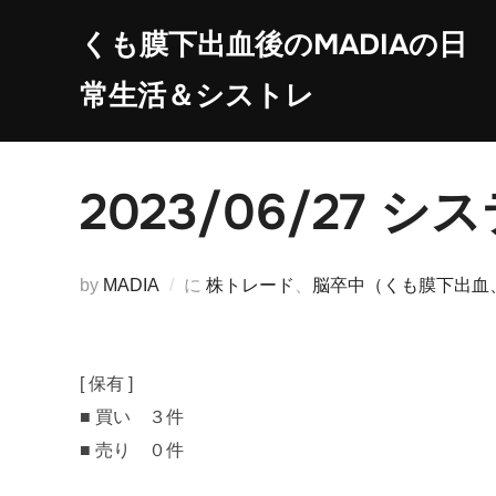
コ
くも膜下出血後のMADIAの日
ン
テ
常生活＆シストレ
ン
ツ
へ
2023/06/27
ス
キ
ッ
by
MADIA
に
株トレード
、
脳卒中（くも膜下出血
プ
[ 保有 ]
■ 買い ３件
■ 売り ０件