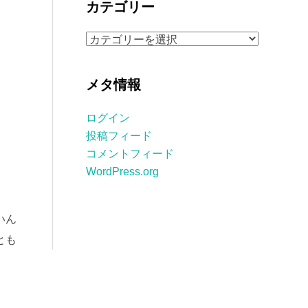
カテゴリー
イ
ブ
カ
テ
ゴ
メタ情報
リ
ー
ログイン
投稿フィード
コメントフィード
WordPress.org
いん
とも