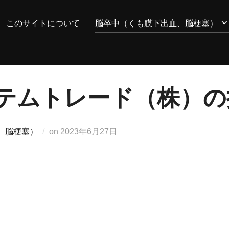
このサイトについて
脳卒中（くも膜下出血、脳梗塞）
 システムトレード（株）
投
、脳梗塞）
on
2023年6月27日
稿
日: