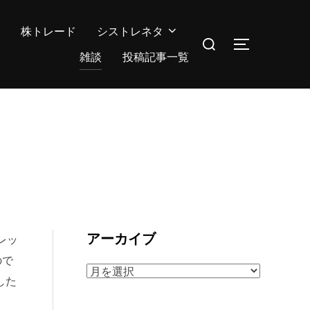
株トレード
シストレネタ
検
サイドバー
索
雑談
投稿記事一覧
対
象:
アーカイブ
レッ
ので
ア
した
ー
カ