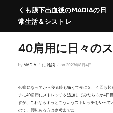
コ
くも膜下出血後のMADIAの日
ン
テ
常生活＆シストレ
ン
ツ
へ
40肩用に日々の
ス
キ
ッ
投
by
MADIA
に
雑談
on
2023年8月4日
プ
稿
日:
40肩になってから寝る時も痛くて夜に３、４回も
チに40肩用にストレッチを追加してみたら３か4日
すが、これならずっとこういうストレッチをやって
ので、興味ある方は参考までに。