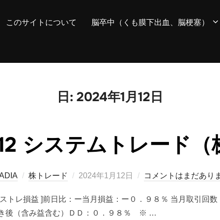
このサイトについて
脳卒中（くも膜下出血、脳梗塞）
日:
2024年1月12日
01/12 システムトレード
投
ADIA
株トレード
2024年1月12日
コメントはまだあり
稿
■ １件 [ シストレ損益 ]前日比：ー当月損益：ー０．９８％ 当月
日:
き後（含み益含む）ＤＤ：０．９８％ ※ …