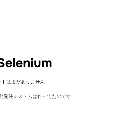
株）の損益”
lenium
ントはまだありません
自動発注システムは作ってたのです
…
ENIUM”