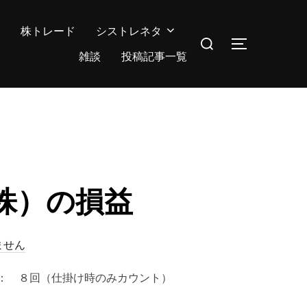
株トレード
シストレネタ
検
サイドバー
索
雑談
投稿記事一覧
対
象:
（株）の損益
ません
取引回数： ８回（仕掛け時のみカウント）