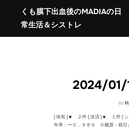
コ
くも膜下出血後のMADIAの日
ン
テ
常生活＆シストレ
ン
ツ
へ
ス
キ
ッ
プ
2024/
by
M
[ 保有 ] ■ ２件 [ 決済 ] 
年率：ー０．９８％ ※概算・税引