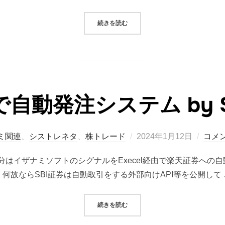
“2024/01/12 システムトレード（
続きを読む
で自動発注システム by Se
投
ミ関連
、
シストレネタ
、
株トレード
2024年1月12日
コメ
稿
はイザナミソフトのシグナルをExecel経由で楽天証券への
日:
何故ならSBI証券は自動取引をする外部向けAPI等を公開して 
“SBI証券で自動発注システム BY SEL
続きを読む