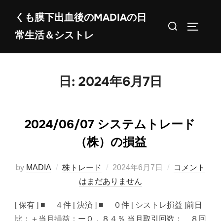
コ
くも膜下出血後のMADIAの日
ン
検
サイドバ
常生活＆シストレ
テ
索
ン
対
ツ
象:
へ
日:
2024年6月7日
ス
キ
ッ
2024/06/07 システムトレード
プ
（株）の損益
投
by
MADIA
株トレード
2024年6月7日
コメント
稿
はまだありません
日:
[ 保有 ] ■ ４件 [ 決済 ] ■ ０件 [ シストレ損益 ]前日
比：＋当月損益：ー０．８４％ 当月取引回数： ８回