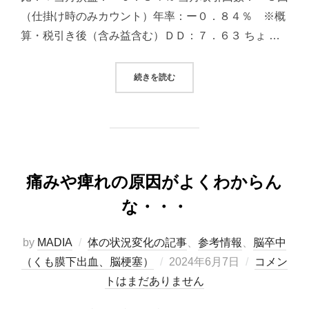
（仕掛け時のみカウント）年率：ー０．８４％ ※概
算・税引き後（含み益含む）ＤＤ：７．６３ ちょ …
“2024/06/07 システムトレード
続きを読む
痛みや痺れの原因がよくわからん
な・・・
by
MADIA
体の状況変化の記事
、
参考情報
、
脳卒中
投
（くも膜下出血、脳梗塞）
2024年6月7日
コメン
稿
トはまだありません
日: