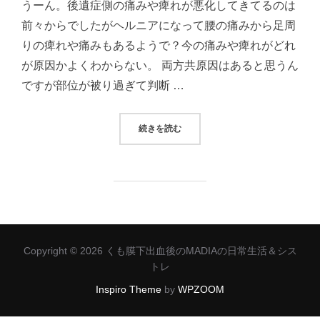
うーん。後遺症側の痛みや痺れが悪化してきてるのは
前々からでしたがヘルニアになって腰の痛みから足周
りの痺れや痛みもあるようで？今の痛みや痺れがどれ
が原因かよくわからない。 両方共原因はあると思うん
ですが部位が被り過ぎて判断 …
“痛みや痺れの原因がよくわからんな
続きを読む
Copyright © 2026 くも膜下出血後のMADIAの日常生活＆シス
トレ
Inspiro Theme
by
WPZOOM