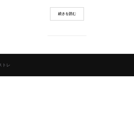
“運動量を限界＋Αに心掛ける”
続きを読む
シストレ