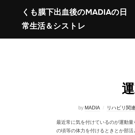
コ
くも膜下出血後のMADIAの日
ン
テ
常生活＆シストレ
ン
ツ
へ
ス
キ
ッ
プ
運
by
MADIA
リハビリ関
最近常に気を付けているのが運動量
の頃等の体力を付けるときとか部活