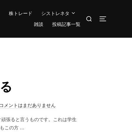
株トレード
シストレネタ
検
サイドバー
索
雑談
投稿記事一覧
対
象:
ける
コメントはまだありません
け頑張ると言うものです。これは学生
もこの方 …