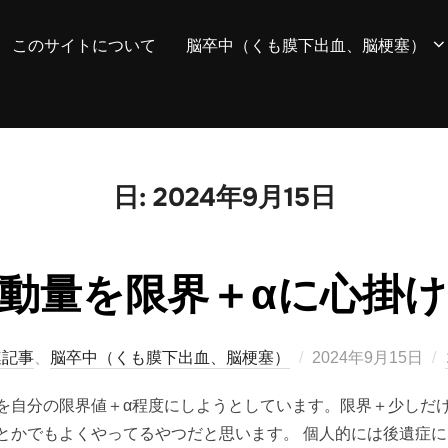
このサイトについて
脳卒中（くも膜下出血、脳梗塞）
日:
2024年9月15日
動量を限界＋αに心掛
投
連記事
、
脳卒中（くも膜下出血、脳梗塞）
2024年9月15日
稿
を自分の限界値＋α程度にしようとしています。限界＋少しだ
日:
とかでもよくやってるやつだと思います。 個人的には後遺症に