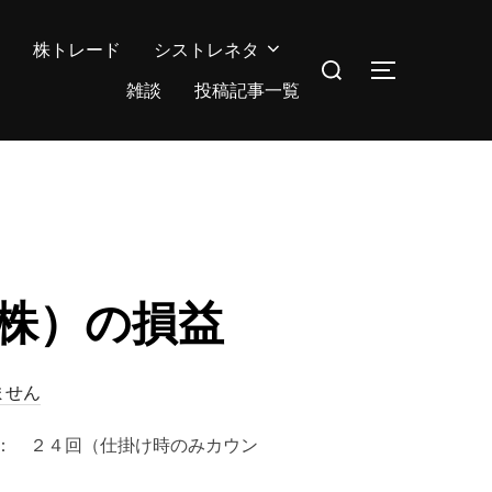
株トレード
シストレネタ
検
サイドバー
索
雑談
投稿記事一覧
対
象:
（株）の損益
ません
引回数： ２４回（仕掛け時のみカウン