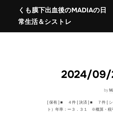
コ
くも膜下出血後のMADIAの日
ン
テ
常生活＆シストレ
ン
ツ
へ
ス
キ
ッ
プ
2024/
by
M
[ 保有 ] ■ ４件 [ 決済 ] 
ト）年率：ー３．３１ ※概算・税