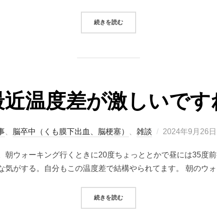
“2024/09/26 システムトレード
続きを読む
最近温度差が激しいです
投
事
、
脳卒中（くも膜下出血、脳梗塞）
、
雑談
2024年9月26日
稿
。朝ウォーキング行くときに20度ちょっととかで昼には35度
日:
な気がする。自分もこの温度差で結構やられてます。 朝のウォ
“最近温度差が激しいですね”
続きを読む