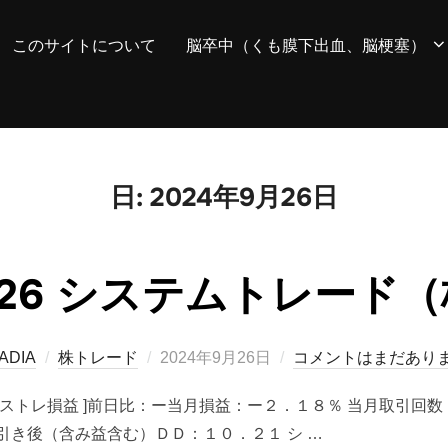
このサイトについて
脳卒中（くも膜下出血、脳梗塞）
日:
2024年9月26日
09/26 システムトレード
投
ADIA
株トレード
2024年9月26日
コメントはまだあり
稿
■ ７件 [ シストレ損益 ]前日比：ー当月損益：ー２．１８％ 当月取
日:
引き後（含み益含む）ＤＤ：１０．２１ シ …