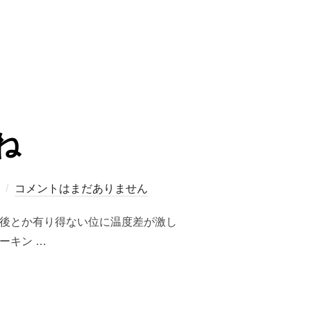
（株）の損益”
ね
コメントはまだありません
前後とか有り得ない位に温度差が激し
ーキン …