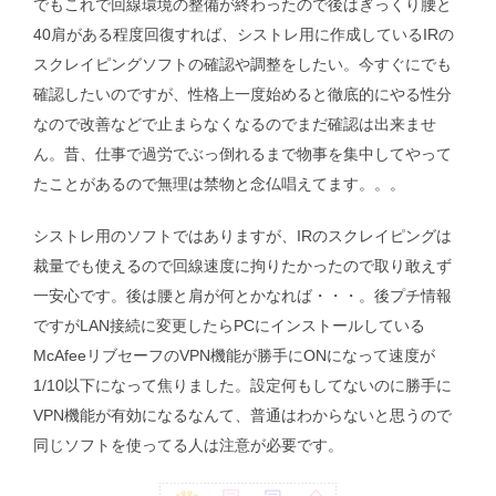
でもこれで回線環境の整備が終わったので後はぎっくり腰と
40肩がある程度回復すれば、シストレ用に作成しているIRの
スクレイピングソフトの確認や調整をしたい。今すぐにでも
確認したいのですが、性格上一度始めると徹底的にやる性分
なので改善などで止まらなくなるのでまだ確認は出来ませ
ん。昔、仕事で過労でぶっ倒れるまで物事を集中してやって
たことがあるので無理は禁物と念仏唱えてます。。。
シストレ用のソフトではありますが、IRのスクレイピングは
裁量でも使えるので回線速度に拘りたかったので取り敢えず
一安心です。後は腰と肩が何とかなれば・・・。後プチ情報
ですがLAN接続に変更したらPCにインストールしている
McAfeeリブセーフのVPN機能が勝手にONになって速度が
1/10以下になって焦りました。設定何もしてないのに勝手に
VPN機能が有効になるなんて、普通はわからないと思うので
同じソフトを使ってる人は注意が必要です。