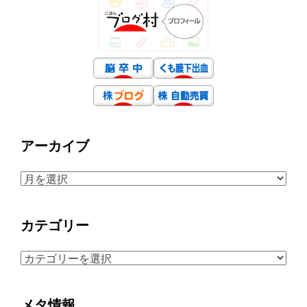
アーカイブ
ア
ー
カ
カテゴリー
イ
ブ
カ
テ
ゴ
メタ情報