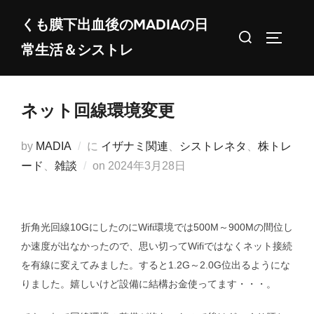
コ
くも膜下出血後のMADIAの日
ン
検
サイドバ
常生活＆シストレ
テ
索
ン
対
ツ
象:
ネット回線環境変更
へ
ス
by
MADIA
に
イザナミ関連
、
シストレネタ
、
株トレ
キ
投
ード
、
雑談
on
2024年3月28日
ッ
稿
プ
日:
折角光回線10GにしたのにWifi環境では500M～900Mの間位し
か速度が出なかったので、思い切ってWifiではなくネット接続
を有線に変えてみました。すると1.2G～2.0G位出るようにな
りました。嬉しいけど設備に結構お金使ってます・・・。