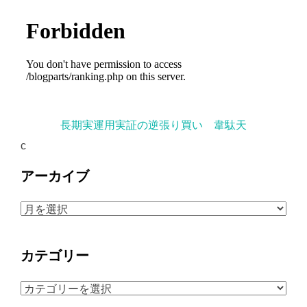
長期実運用実証の逆張り買い 韋駄天
c
アーカイブ
ア
ー
カ
カテゴリー
イ
ブ
カ