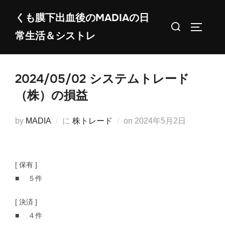
コ
くも膜下出血後のMADIAの日
ン
検
サイドバ
常生活＆シストレ
テ
索
ン
対
ツ
象:
2024/05/02 システムトレード
へ
ス
（株）の損益
キ
ッ
投
by
MADIA
に
株トレード
on
2024年5月2日
プ
稿
日:
[ 保有 ]
■ ５件
[ 決済 ]
■ ４件