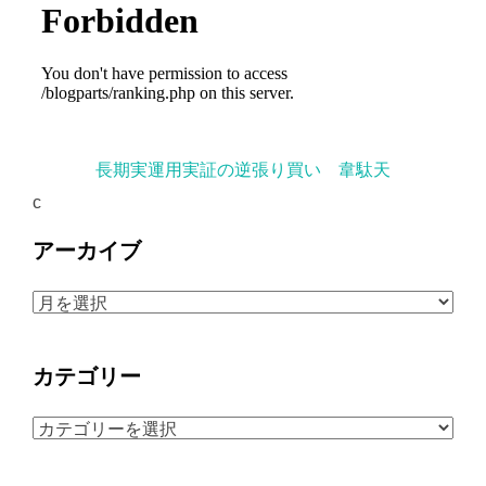
長期実運用実証の逆張り買い 韋駄天
c
アーカイブ
ア
ー
カ
カテゴリー
イ
ブ
カ
テ