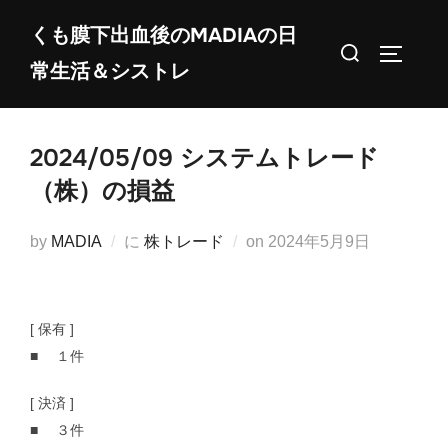
コ
くも膜下出血後のMADIAの日
ン
検
サイドバ
常生活＆シストレ
テ
索
ン
対
ツ
象:
2024/05/09 システムトレード
へ
ス
（株）の損益
キ
ッ
投
by
MADIA
に
株トレード
on
2024年5月9日
プ
稿
日:
[ 保有 ]
■ １件
[ 決済 ]
■ ３件