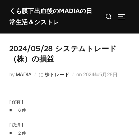
コ
くも膜下出血後のMADIAの日
ン
検
サイドバ
常生活＆シストレ
テ
索
ン
対
ツ
象:
2024/05/28 システムトレード
へ
ス
（株）の損益
キ
ッ
投
by
MADIA
に
株トレード
on
2024年5月28日
プ
稿
日:
[ 保有 ]
■ ６件
[ 決済 ]
■ ２件