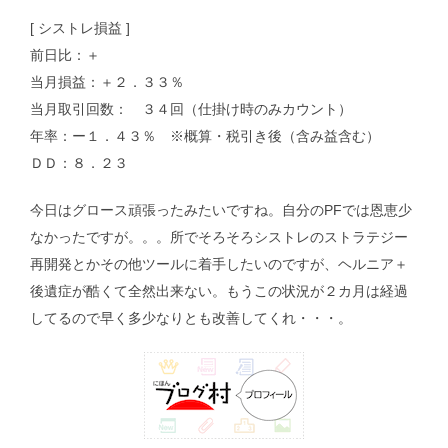
[ シストレ損益 ]
前日比：＋
当月損益：＋２．３３％
当月取引回数： ３４回（仕掛け時のみカウント）
年率：ー１．４３％ ※概算・税引き後（含み益含む）
ＤＤ：８．２３
今日はグロース頑張ったみたいですね。自分のPFでは恩恵少
なかったですが。。。所でそろそろシストレのストラテジー
再開発とかその他ツールに着手したいのですが、ヘルニア＋
後遺症が酷くて全然出来ない。もうこの状況が２カ月は経過
してるので早く多少なりとも改善してくれ・・・。