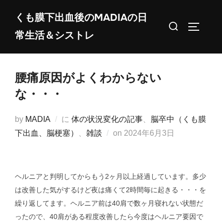
コ
くも膜下出血後のMADIAの日
ン
検
サイドバ
常生活＆シストレ
テ
索
ン
対
ツ
象:
腰痛原因がよくわからない
へ
ス
な・・・
キ
ッ
by
MADIA
に
体の状況変化の記事
、
脳卒中（くも膜
プ
投
下出血、脳梗塞）
、
雑談
on
2024年6月3日
稿
日:
ヘルニアと判明してからもう2ヶ月以上経過しています。多少
は改善した気がするけど夜は痛くて2時間毎に起きる・・・を
繰り返してます。ヘルニア前は40肩で数ヶ月寝れない状態だ
ったので、40肩がある程度改善したら今度はヘルニア要因で