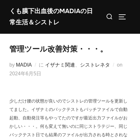
コ
くも膜下出血後のMADIAの日
ン
検
サイドバ
常生活＆シストレ
テ
索
ン
対
ツ
象:
管理ツール改善対策・・・。
へ
ス
投
by
MADIA
に
イザナミ関連
、
シストレネタ
on
キ
稿
2024年6月5日
ッ
日:
プ
少しだけ腰の状態が良いのでシストレの管理ツールを更新し
てました。イザナミのバックテストもバッチファイルで自動
起動、自動発注等もやってたのですが最近出力ファイルがお
かしい・・・。何も変えて無いのに同じストラテジー、同じ
バックテスト日でも結果のファイルが出力される時とされな