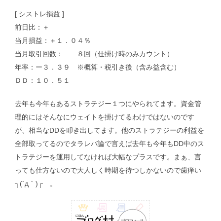
[ シストレ損益 ]
前日比：＋
当月損益：＋１．０４％
当月取引回数： ８回（仕掛け時のみカウント）
年率：ー３．３９ ※概算・税引き後（含み益含む）
ＤＤ：１０．５１
去年も今年もあるストラテジー１つにやられてます。資金管
理的にはそんなにウェイトを掛けてるわけではないのです
が、相当なDDを叩き出してます。他のストラテジーの利益を
全部取ってるのでタラレバ論で言えば去年も今年もDD中のス
トラテジーを運用してなければ大幅なプラスです。まぁ、言
っても仕方ないので大人しく時期を待つしかないので歯痒い
┐(´д｀)┌ 。