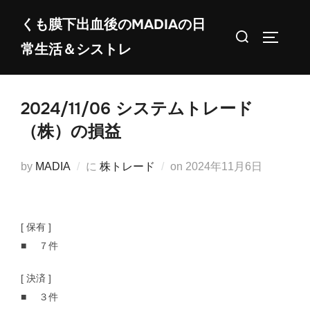
コ
くも膜下出血後のMADIAの日
ン
検
サイドバ
常生活＆シストレ
テ
索
ン
対
ツ
象:
2024/11/06 システムトレード
へ
ス
（株）の損益
キ
ッ
投
by
MADIA
に
株トレード
on
2024年11月6日
プ
稿
日:
[ 保有 ]
■ ７件
[ 決済 ]
■ ３件