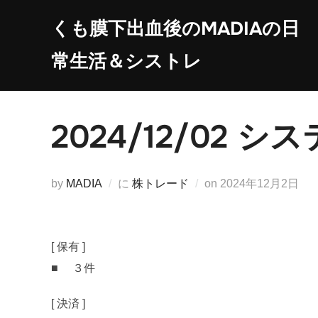
コ
くも膜下出血後のMADIAの日
ン
テ
常生活＆シストレ
ン
ツ
へ
2024/12/02
ス
キ
ッ
投
by
MADIA
に
株トレード
on
2024年12月2日
プ
稿
日:
[ 保有 ]
■ ３件
[ 決済 ]