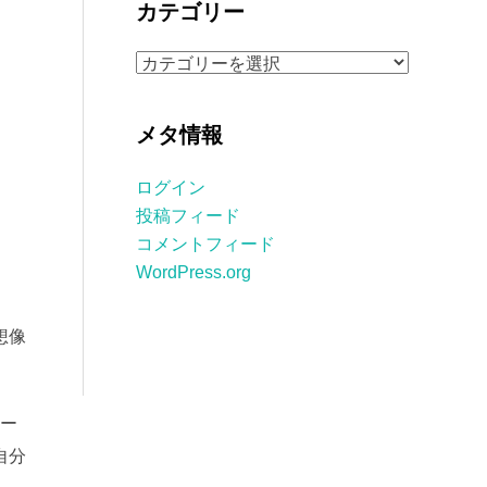
カテゴリー
イ
ブ
カ
テ
ゴ
メタ情報
リ
ー
ログイン
投稿フィード
コメントフィード
WordPress.org
想像
ジー
自分