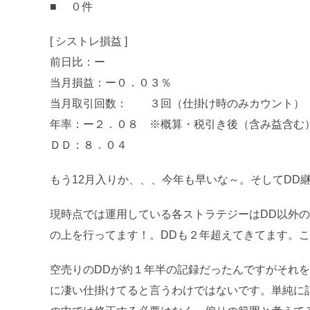
■ ０件
[ シストレ損益 ]
前日比：ー
当月損益：ー０．０３％
当月取引回数： ３回（仕掛け時のみカウント）
年率：ー２．０８ ※概算・税引き後（含み益含む
ＤＤ：８．０４
もう12月入りか、、、今年も早いな～。そしてDD継続
現時点では運用している各ストラテジーはDD以外
の上を行ってます！。DDも２年超えてきてます。
空売りのDDが約１年半の記録だったんですがそれ
に凄い仕掛けてると言うわけではないです。単純に