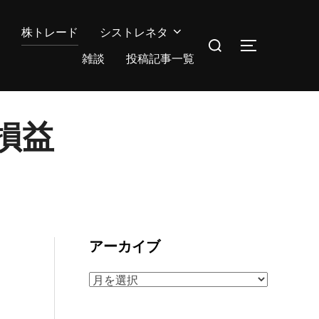
株トレード
シストレネタ
検
サイドバー
索
雑談
投稿記事一覧
対
象:
の損益
アーカイブ
ア
ー
カ